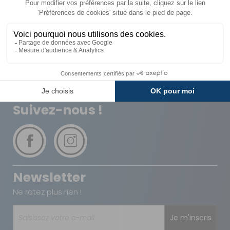
Livraison
Paiements
Expédié sous 72h
Sécurisés
Avantages
Paiement
Carte de fidélité
Plusieurs fois
Suivez-nous !
Newsletter
Ne ratez plus rien !
Je m'inscris