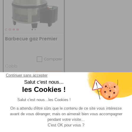
Barbecue gaz Premier
Comparer
Cobb
Réf : 016436
DESTOCKAGE
(1)
215 €
ACHETER
139 €