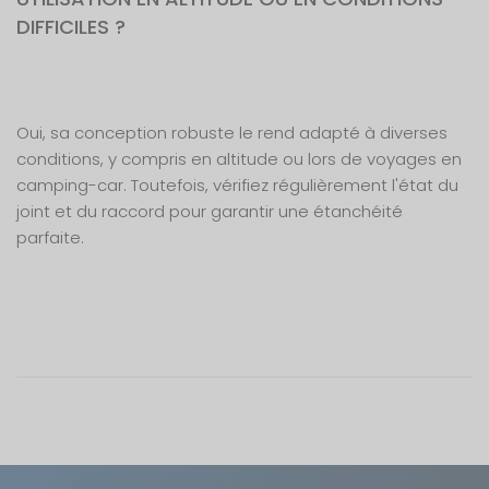
DIFFICILES ?
Oui, sa conception robuste le rend adapté à diverses
conditions, y compris en altitude ou lors de voyages en
camping-car. Toutefois, vérifiez régulièrement l'état du
joint et du raccord pour garantir une étanchéité
parfaite.
EAN :
Nos modes de livraison
3451570000018
Ce raccord tétine G1/2 droit, d'un diamètre de 10
Étanche et sécurisé
mm, est spécialement conçu pour assurer une
Livraison en MAGASIN
GRATUIT
connexion étanche et sécurisée entre vos tuyaux
Installation rapide et facile
Sous 3 heures pour un produit disponible