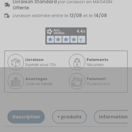
Livraison Standard
par Livraison en MAGASIN :
Offerte
.
Livraison estimée entre le
13/08
et le
14/08
Livraison
Paiements
Expédié sous 72h
Sécurisés
Avantages
Paiement
Carte de fidélité
Plusieurs fois
Description
+ produits
Informations