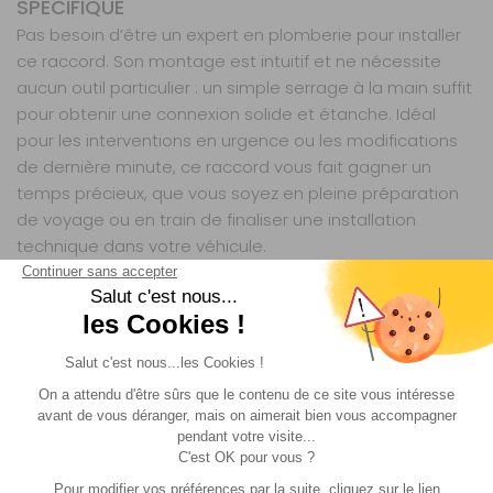
SPÉCIFIQUE
Pas besoin d’être un expert en plomberie pour installer
ce raccord. Son montage est intuitif et ne nécessite
aucun outil particulier : un simple serrage à la main suffit
pour obtenir une connexion solide et étanche. Idéal
pour les interventions en urgence ou les modifications
de dernière minute, ce raccord vous fait gagner un
temps précieux, que vous soyez en pleine préparation
de voyage ou en train de finaliser une installation
technique dans votre véhicule.
POLYVALENT ET ADAPTÉ À TOUS VOS BESOINS
EN GAZ
Ce raccord tétine ne se limite pas aux seuls camping-
cars ou caravanes. Il trouve aussi sa place dans vos
installations domestiques légères, vos équipements de
loisirs ou même vos projets de bricolage nécessitant
une alimentation en gaz. Que vous ayez besoin de
connecter un réchaud, un chauffage d’appoint ou un