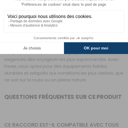
barbecue, ce raccord s’adapte à toutes les situations,
vous offrant une solution fiable et universelle pour vos
besoins en gaz.
Favex est une marque reconnue dans l’univers du
camping-car et de la caravane pour la qualité et la
robustesse de ses accessoires techniques. Spécialisée
dans les solutions de raccordement et d’étanchéité,
elle propose des produits conçus pour répondre aux
exigences des voyageurs les plus expérimentés. Avec
Favex, vous optez pour des équipements fiables,
durables et adaptés aux conditions les plus variées, que
ce soit sur la route ou en pleine nature.
QUESTIONS FRÉQUENTES SUR CE PRODUIT
CE RACCORD EST-IL COMPATIBLE AVEC TOUS