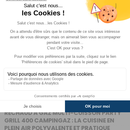
tétine, sac de
transport
Prix :
129,90 €
TTC
99,99 €
TTC
Disponibilité :
Livraison à Domicile
DISPONIBLE EN LIVRAISON : EN STOCK
Retrait Magasin
DISPONIBLE IMMÉDIATEMENT
DANS 42 MAGASIN(S)
AJOUTER AU PANIER
Description
Informations complémentaire
RÉCHAUD À GAZ MULTI-CUISSON PARTY
GRILL 400 CAMPINGAZ : LA CUISINE EN
PLEIN AIR POLYVALENTE ET PRATIQUE