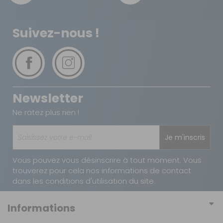
12 €
2 à 3 jours ouvrés
TNT Express
Suivez-nous !
18 €
1 à 2 jours ouvrés
Retour simple sous 14 jours :
Vous avez changé d'avis ?
Newsletter
Retournez nous vos achats en utilisant le bon de retour.
Ne ratez plus rien !
Je m'inscris
Vous pouvez vous désinscrire à tout moment. Vous
trouverez pour cela nos informations de contact
dans les conditions d'utilisation du site.
Informations