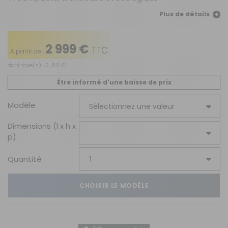
Plus de détails
2 999 €
TTC
A partir de :
dont taxe(s) : 2 ,80 €
Être informé d'une baisse de prix
Modèle
Dimensions (l x h x
p)
Quantité
CHOISIR LE MODÈLE