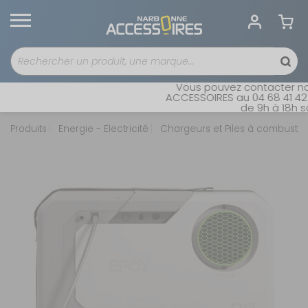
Vous pouvez contacter not
ACCESSOIRES au 04 68 41 42 4
de 9h à 18h sa
Produits
Energie - Electricité
Chargeurs et Piles à combustib