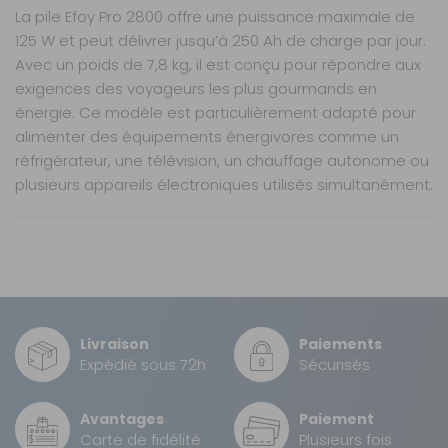
La pile Efoy Pro 2800 offre une puissance maximale de
125 W et peut délivrer jusqu’à 250 Ah de charge par jour.
Avec un poids de 7,8 kg, il est conçu pour répondre aux
exigences des voyageurs les plus gourmands en
énergie. Ce modèle est particulièrement adapté pour
alimenter des équipements énergivores comme un
réfrigérateur, une télévision, un chauffage autonome ou
plusieurs appareils électroniques utilisés simultanément.
Nos modes de livraison
Marque : Efoy
Nature : pile à combustible au méthanol
Application : recharge automatique de batteries 12
Livraison en MAGASIN
GRATUIT
V / 24 V
Sous 3 heures pour un produit disponible
Autres spécificités :
Livraison
Paiements
DPD Relais
Expédié sous 72h
Sécurisés
Technologie DMFC
5,99 €
2 à 3 jours ouvrés
Fonctionnement silencieux
Alimentation hors réseau
Avantages
Paiement
DPD à domicile
Carte de fidélité
Plusieurs fois
Utilisation en toute saison