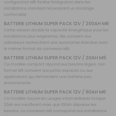
configuration M8 facilite l’intégration dans les
M8
installations standard nécessitant un stockage
Référence :
confortable.
466510
Capacité :
50
BATTERIE LITHIUM SUPER PACK 12V / 200AH M8
A·h
Cette version double la capacité énergétique pour les
Prix :
935 €
TTC
installations plus exigeantes. Elle convient aux
Disponibilité :
Livraison à Domicile
utilisateurs recherchant une autonomie étendue avec
Sur commande : Contactez-nous au 04 68
le même format de connexion M8.
41 42 42
BATTERIE LITHIUM SUPER PACK 12V / 20AH M5
Retrait Magasin
Sur commande
Ce modèle compact répond aux besoins légers. Son
Contactez-nous au
format M5 convient aux petits espaces ou aux
04 68 41 42 42
applications qui demandent une batterie peu
AJOUTER AU PANIER
encombrante.
BATTERIE LITHIUM SUPER PACK 12V / 60AH M6
Ce modèle couvre les usages intermédiaires lorsque
20Ah est insuffisant mais que 100Ah dépasse les
besoins. La connexion M6 correspond aux installations