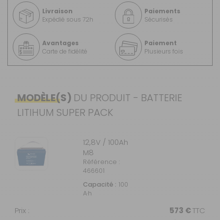
Livraison
Paiements
Expédié sous 72h
Sécurisés
Avantages
Paiement
Carte de fidélité
Plusieurs fois
MODÈLE(S)
DU PRODUIT - BATTERIE
LITIHUM SUPER PACK
12,8V / 100Ah
M8
Référence :
466601
Capacité :
100
A·h
Prix :
573 €
TTC