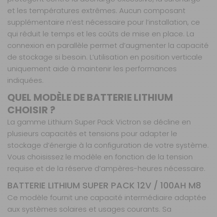
AJOUTER AU PANIER
et les températures extrêmes. Aucun composant
supplémentaire n’est nécessaire pour l’installation, ce
qui réduit le temps et les coûts de mise en place. La
12,8V / 60Ah
M6
connexion en parallèle permet d’augmenter la capacité
Référence :
de stockage si besoin. L’utilisation en position verticale
466507
uniquement aide à maintenir les performances
Capacité :
60
indiquées.
A·h
QUEL MODÈLE DE BATTERIE LITHIUM
Prix :
493 €
TTC
CHOISIR ?
Disponibilité :
Livraison à Domicile
La gamme Lithium Super Pack Victron se décline en
Sur commande : Contactez-nous au 04 68
41 42 42
plusieurs capacités et tensions pour adapter le
Retrait Magasin
stockage d’énergie à la configuration de votre système.
Sur commande
Vous choisissez le modèle en fonction de la tension
Contactez-nous au
04 68 41 42 42
requise et de la réserve d’ampères-heures nécessaire.
AJOUTER AU PANIER
BATTERIE LITHIUM SUPER PACK 12V / 100AH M8
Ce modèle fournit une capacité intermédiaire adaptée
aux systèmes solaires et usages courants. Sa
25,6V / 50Ah