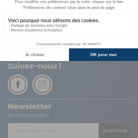
Livraison
Paiements
Expédié sous 72h
Sécurisés
Avantages
Paiement
Carte de fidélité
Plusieurs fois
Suivez-nous !
Newsletter
Ne ratez plus rien !
Je m'inscris