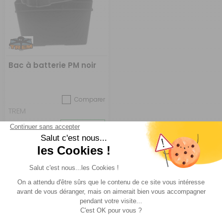
Bac à batterie PM noir
Comparer
TREM
Réf : 495005
EN STOCK
20,90 €
ACHETER