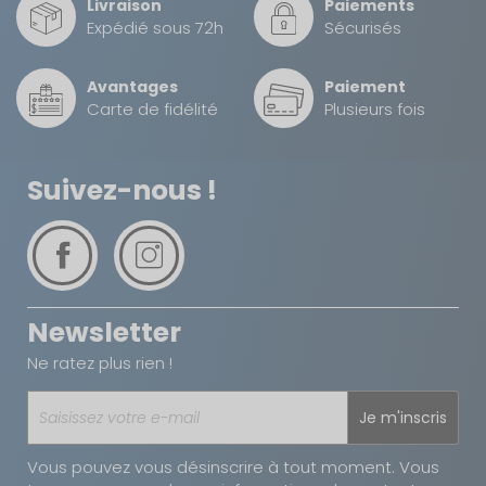
Livraison
Paiements
Avec sa couleur bleue et son design fonctionnel,
Expédié sous 72h
Sécurisés
cette écuelle apporte une touche de praticité et
de bonne humeur aux repas de votre chien, tout
en étant adaptée au congélateur pour conserver
Avantages
Paiement
Carte de fidélité
Plusieurs fois
les aliments frais lors de vos déplacements ou en
cas de températures élevées.
Suivez-nous !
Newsletter
Ne ratez plus rien !
Je m'inscris
Vous pouvez vous désinscrire à tout moment. Vous