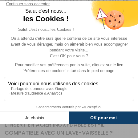
fait la différence pour le bien-être de votre compagnon,
surtout après une journée de randonnée ou de route.
Brunner est une marque allemande reconnue pour ses
équipements dédiés aux camping-cars, caravanes et
véhicules de loisirs. Spécialisée dans les solutions
pratiques et durables, elle allie innovation et robustesse
pour répondre aux besoins des voyageurs exigeants.
Ses produits, conçus pour résister aux conditions les
plus variées, sont plébiscités par les camping-caristes
pour leur fiabilité et leur simplicité d’utilisation.
QUESTIONS FRÉQUENTES SUR CE PRODUIT
L'INSERT EN ACIER INOXYDABLE EST-IL
COMPATIBLE AVEC UN LAVE-VAISSELLE ?