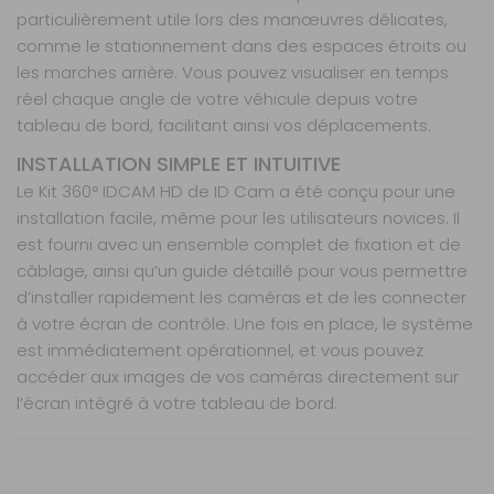
particulièrement utile lors des manœuvres délicates,
comme le stationnement dans des espaces étroits ou
les marches arrière. Vous pouvez visualiser en temps
réel chaque angle de votre véhicule depuis votre
tableau de bord, facilitant ainsi vos déplacements.
INSTALLATION SIMPLE ET INTUITIVE
Le Kit 360° IDCAM HD de ID Cam a été conçu pour une
installation facile, même pour les utilisateurs novices. Il
est fourni avec un ensemble complet de fixation et de
câblage, ainsi qu’un guide détaillé pour vous permettre
d’installer rapidement les caméras et de les connecter
à votre écran de contrôle. Une fois en place, le système
est immédiatement opérationnel, et vous pouvez
accéder aux images de vos caméras directement sur
l’écran intégré à votre tableau de bord.
Nos modes de livraison
Système de surveillance à 360° pour camping-car
Couverture à 360°
, élimine les angles morts
et fourgon
Caméras HD
pour une image nette et précise