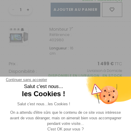
AJOUTER AU PANIER
Moniteur 7"
Référence :
402980
Longueur :
16
cm
Prix :
1 499 €
TTC
Disponibilité :
Livraison à Domicile
DISPONIBLE EN LIVRAISON : EN STOCK
Retrait Magasin
DISPONIBLE IMMÉDIATEMENT
DANS 6 MAGASIN(S)
AJOUTER AU PANIER