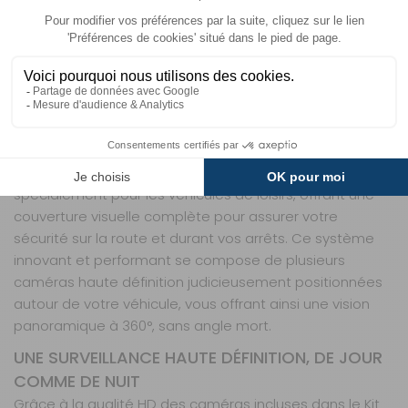
Description
+ produits
Informations
KIT 360° IDCAM HD : VOTRE ŒIL VIGILANT
POUR UNE SÉCURITÉ TOTALE EN VOYAGE
Voyager en camping-car ou en van aménagé est une
expérience de liberté et d’aventure, mais il est crucial
de garder un œil sur votre environnement. Le Kit 360°
IDCAM HD de la marque ID Cam est conçu
spécialement pour les véhicules de loisirs, offrant une
couverture visuelle complète pour assurer votre
sécurité sur la route et durant vos arrêts. Ce système
innovant et performant se compose de plusieurs
caméras haute définition judicieusement positionnées
autour de votre véhicule, vous offrant ainsi une vision
panoramique à 360°, sans angle mort.
UNE SURVEILLANCE HAUTE DÉFINITION, DE JOUR
COMME DE NUIT
Grâce à la qualité HD des caméras incluses dans le Kit