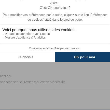
Retrait Magasin
DISPONIBLE
IMMÉDIATEMENT
DANS 12 MAGASIN(S)
aisser votre auvent sur place.
,
uettes.
éconnecter l’auvent de votre véhicule.
GRATUIT