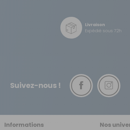
DPD à domicile
Livraison
TNT Express
Expédié sous 72h
Retour simple sous 14 jours :
Vous avez changé d'avis ?
Retournez nous vos achats en utilisant le bon de retour.
Suivez-nous !
Informations
Nos unive