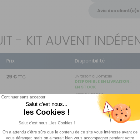
Avis des client(e)s
IT - KIT AUVENT INDÉP
Prix
Disponibilité
29 €
TTC
Livraison à Domicile
DISPONIBLE EN LIVRAISON :
EN STOCK
Retrait Magasin
DISPONIBLE
IMMÉDIATEMENT
DANS 14 MAGASIN(S)
34 €
TTC
Livraison à Domicile
DISPONIBLE EN LIVRAISON :
EN STOCK