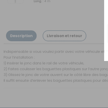
Long. :
4 m
Description
Livraison et retour
Indispensable si vous voulez partir avec votre véhicule et l
Pour l’installation :
1) Insérer le jonc dans le rail de votre véhicule,
2) Faites coulisser les baguettes plastiques sur l’autre jonc
3) Glissez le jonc de votre auvent sur le côté libre des bag
Il suffit ensuite d’enlever les baguettes plastiques pour d
Nos modes de livraison
Livraison en MAGASIN