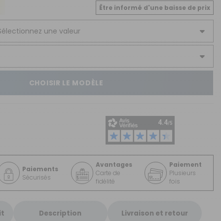
CRÉER UN COMPTE
Être informé d'une baisse de prix
ou
SUIVI DE COMMANDE INVITÉ
CHOISIR LE MODÈLE
Avantages
Paiement
Paiements
Carte de
Plusieurs
Sécurisés
fidélité
fois
it
Description
Livraison et retour