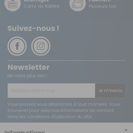
Avantages
Paiement
DPD à domicile
Carte de fidélité
Plusieurs fois
7,90 €
2 à 3 jours ouvrés
TNT Express
Suivez-nous !
12 €
1 à 2 jours ouvrés
Retour simple sous 14 jours :
Vous avez changé d'avis ?
Newsletter
Retournez nous vos achats en utilisant le bon de retour.
Ne ratez plus rien !
Je m'inscris
Vous pouvez vous désinscrire à tout moment. Vous
trouverez pour cela nos informations de contact
dans les conditions d'utilisation du site.
Informations