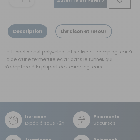
AJOUTER AU PANIER
Description
Livraison et retour
Le tunnel Air est polyvalent et se fixe au camping-car à
l’aide d’une fermeture éclair dans le tunnel, qui
s’adaptera à la plupart des camping-cars.
Nos modes de livraison
Livraison en MAGASIN
GRATUIT
Sous 3 heures pour un produit disponible
Livraison
Paiements
DPD Relais
Expédié sous 72h
Sécurisés
3,99 €
2 à 3 jours ouvrés