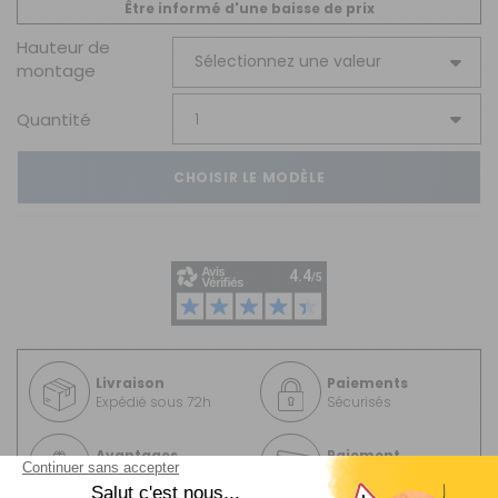
Être informé d'une baisse de prix
Hauteur de
montage
Quantité
CHOISIR LE MODÈLE
Livraison
Paiements
Expédié sous 72h
Sécurisés
Avantages
Paiement
Carte de fidélité
Plusieurs fois