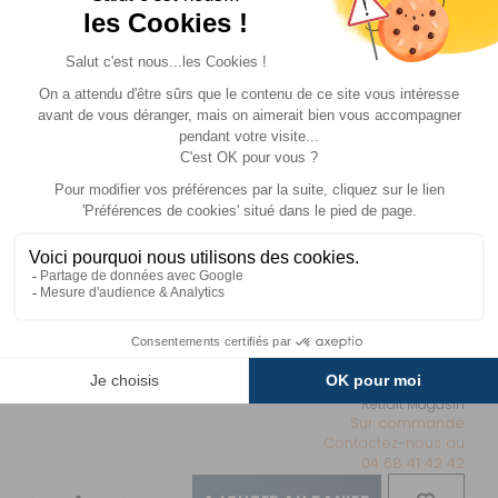
MODÈLE(S)
DU PRODUIT - TUNNEL GRIS
CLAIR TRAVELLER AIR MODULAR
180-210 cm
Référence :
855557
Hauteur de
montage :
180-210 cm
Prix :
234 €
TTC
Disponibilité :
Livraison à Domicile
DISPONIBLE EN LIVRAISON : EN STOCK
Retrait Magasin
Sur commande
Contactez-nous au
04 68 41 42 42