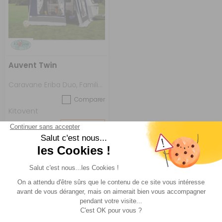
Auvent Twin
Caravane Eriba Duo, Familia, Superpuck
Comparer
Kitovent
Réf : 849598
SUR
COMMANDE
1 632 €
ACHETER