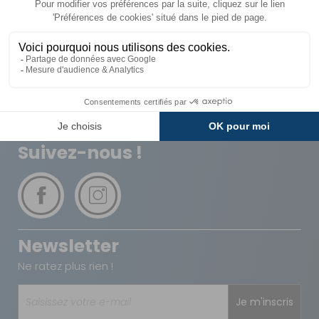
Livraison
Paiements
Expédié sous 72h
Sécurisés
Avantages
Paiement
Carte de fidélité
Plusieurs fois
Suivez-nous !
Newsletter
Ne ratez plus rien !
Je m'inscris