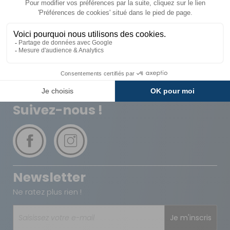
Livraison
Paiements
Expédié sous 72h
Sécurisés
Avantages
Paiement
Carte de fidélité
Plusieurs fois
Suivez-nous !
Newsletter
Ne ratez plus rien !
Je m'inscris