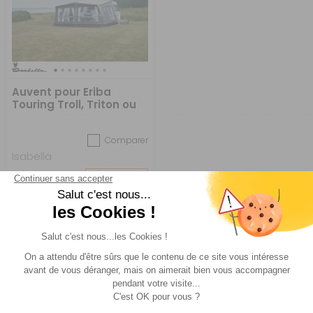
Auvent pour Eriba
Touring Troll, Triton ou
Familia.
Comparer
Isabella
Réf : 855623
SUR
COMMANDE
3 094 €
ACHETER