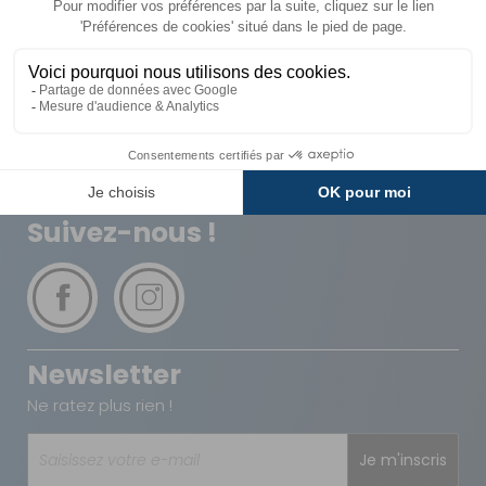
Livraison
Paiements
Expédié sous 72h
Sécurisés
Avantages
Paiement
Carte de fidélité
Plusieurs fois
Suivez-nous !
Newsletter
Ne ratez plus rien !
Je m'inscris