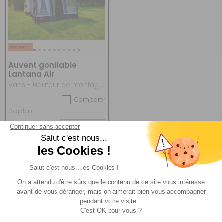
Auvent gonflable
Lantana Air
Vans - Hauteur de montage 180-210 cm
Comparer
Soplair
Réf : 855646
DESTOCKAGE
1 349 €
ACHETER
949 €