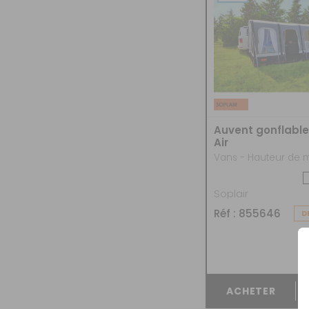
G
C
CUISSON - RÉFRIGÉRATION - ARTICLES
P
R
VA
RANGER ET M'ORGANISER
T
AUVENTS - ABRIS
DE CUISINE
T
A
D
C
R
M'ÉCLAIRER
COUCHAGE
STORES EXTÉRIEURS - SOLETTES
C
C
P
G
TENTES DE TOIT
VÉLOS - PORTE-VÉLOS - TROTTINETTES
MOBILIER EXTÉRIEUR
C
A
PE
É
PLEIN AIR - BIVOUAC
SUSPENSIONS - STABILISATION - CALES
É
R
AUVENTS - ABRIS
DÉPLACE CARAVANE - REMORQUAGE
É
Auvent gonflabl
STORES EXTÉRIEURS - SOLETTES
NAVIGATION - AIDE À LA CONDUITE
Air
G
É
MOBILIER EXTÉRIEUR
HIGH TECH - INTERNET - TV
E
CHAUFFAGE - CLIMATISATION -
SUSPENSIONS - STABILISATION - CALES
Soplair
VENTILATION
Réf : 855646
D
OUVERTURE - RIDEAUX -
DÉPLACE CARAVANE - REMORQUAGE
MOUSTIQUAIRES
NAVIGATION - AIDE À LA CONDUITE
SÉCURITÉ
HIGH TECH - INTERNET - TV
MARCHEPIEDS - QUINCAILLERIE
CHAUFFAGE - CLIMATISATION -
ACHETER
VENTILATION