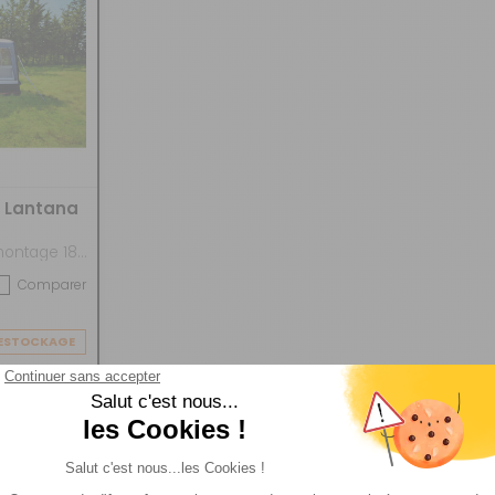
PS
OMBUSTIBLE
RODUITS DE
ANGEMENT
ISSELLE
UYAUX
RAITEMENT DE L'EAU
ÉRATEURS
ÉTECTEURS DE GAZ
ONVERTISSEURS
ÉFRIGÉRATEURS
HAUFFE EAU
AMÉRAS EMBARQUÉES
ANNEAUX SOLAIRES
LACIÈRES
HAINES NEIGE
CCESSOIRES CIRCUIT
TITS
LECTRIQUE
LECTROMÉNAGERS
ACCORDEMENT
LECTRIQUE
e Lantana
ROUPES
LECTROGÈNES
Vans - Hauteur de montage 180-210 cm
Comparer
CLAIRAGES
ESTOCKAGE
1 349 €
949 €