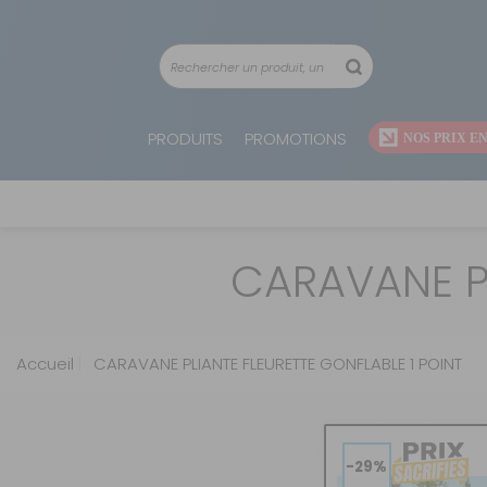
PRODUITS
PROMOTIONS
T
H
R
T
P
BA
D
R
LI
V
M
A
F
F
S
D
G
T
C
L
H
A
S
C
M
G
A
A
B
A
AF
B
C
A
L
T
P
T
C
R
R
E
A
E
F
S
D
G
T
C
L
A
M
AMÉNAGEMENTS AMOVIBLES
LES PROMOS DU MOMENT
DORMIR
CATALOGUES PROMOTIONNELS
AMÉNAGEMENTS AMOVIBLES
E
É
A
C
P
T
B
R
A
C
A
M
A
C
M
T
P
D
B
L
F
LI
E
A
E
T
R
C
D
B
S
TA
A
E
J
F
C
P
R
L
C
G
F
E
A
C
A
B
CARAVANE PL
AMÉNAGEMENTS PERMANENTS
NOS PROMOS SPÉCIALES OUTDOOR
GÉRER MON ÉNERGIE
CATALOGUES NOUVEAUTÉS
EAU
D
P
E
C
E
T
M
S
C
V
R
C
B
B
E
A
C
V
A
S
C
I
C
I
C
É
D
C
MI
R
L
A
A
M
A
R
A
P
A
E
Q
A
M
D
S
T
A
R
EAU
MANGER
SALLE DE BAIN - TOILETTES
B
D'
M
P
ET
A
A
C
C
ET
T
G
R
D'
B
I
P
FI
A
D
C
I
É
G
G
FI
C
S
P
A
T
S
C
E
R
T
A
M
T
R
V
R
SALLE DE BAIN - TOILETTES
ME POSER
ENERGIE - ELECTRICITÉ
É
T
B
A
B
E
B
C
I
G
A
É
R
Accueil
CARAVANE PLIANTE FLEURETTE GONFLABLE 1 POINT
A
D
A
V
A
S
C
P
M
R
C
A
F
T
T
ENTRETIEN - NETTOYAGE
ME LAVER
GAZ
D
C
B
C
B
A
B
V
M
M
VI
G
G
E
R
P
T
S
R
R
P
S
A
S
T
CUISSON - RÉFRIGÉRATION - ARTICLES
A
C
É
T
ENERGIE - ELECTRICITÉ
BOUGER ET ME DIVERTIR
J
P
A
G
P
A
S
PR
PE
DE CUISINE
D
R
R
C
T
P
D
P
P
É
C
C
C
P
R
GAZ
ME TEMPÉRER
E
R
D
VÉLOS - PORTE-VÉLOS - TROTTINETTES
-29%
D
C
G
A
S
R
V
M