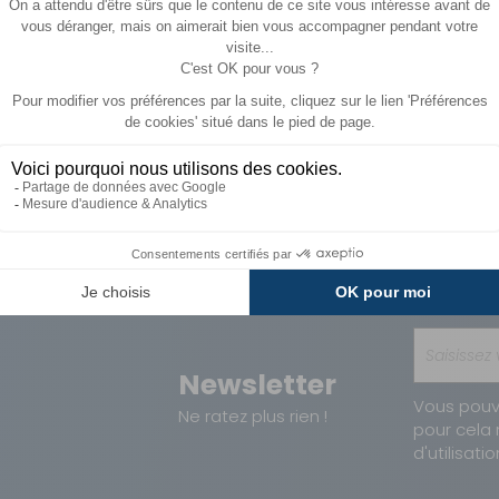
Paiements
Avantages
Sécurisés
Carte de fidélit
Newsletter
Vous pouv
Ne ratez plus rien !
pour cela 
d'utilisatio