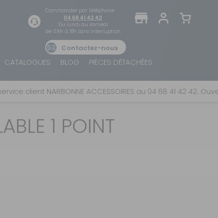
Commander par téléphone
04 68 41 42 42
Du lundi au samedi
de 09h à 18h sans interruption
Contactez-nous
TROUVER UN MAGASIN
SE CONNECTER
CATALOGUES
BLOG
PIÈCES DÉTACHÉES
Trouvez le magasin le plus proche et profitez
E-mail ou numéro client ou numéro fidélité
d'offres exclusives !
ice client NARBONNE ACCESSOIRES au 04 68 41 42 42. Ouvert d
ABLE 1 POINT
Mot de passe
ou
AUTOUR DE MOI
Mot de passe oublié
Rester connecté(e)
SE CONNECTER