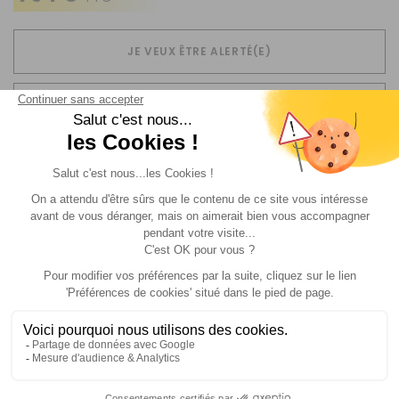
JE VEUX ÊTRE ALERTÉ(E)
Livraison
Paiements
Expédié sous 72h
Sécurisés
Avantages
Paiement
Carte de fidélité
Plusieurs fois
Description
Informations complémentaire
Adaptable sur tous les auvents pourvus d'une
casquette. Afin d'ajuster au mieux l'avancée, un jeu
d'œillets accompagné de son matériel de perçage