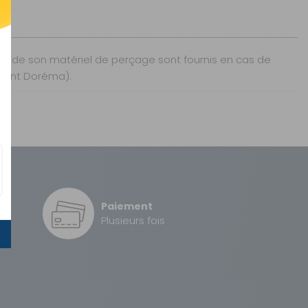
né de son matériel de perçage sont fournis en cas de
auvent Doréma).
Paiement
é
Plusieurs fois