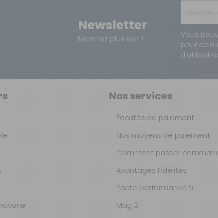
8712295206280
Newsletter
Vous pouv
Ne ratez plus rien !
pour cela 
d'utilisatio
rs
Nos services
Facilités de paiement
ble
Nos moyens de paiement
Comment passer command
s
Avantages Fidélités
Pacte performance 9
ravane
Mag 3