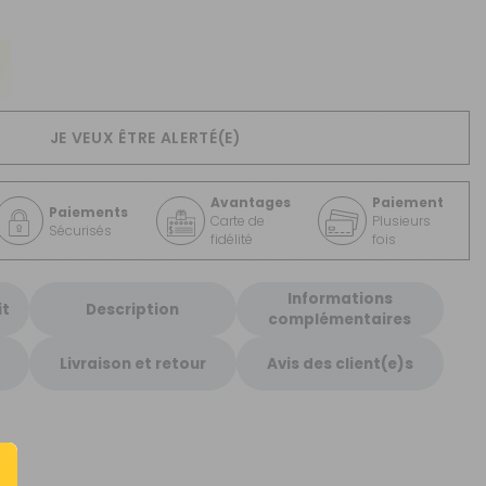
CRÉER UN COMPTE
ou
SUIVI DE COMMANDE INVITÉ
JE VEUX ÊTRE ALERTÉ(E)
Avantages
Paiement
Paiements
Carte de
Plusieurs
Sécurisés
fidélité
fois
Informations
it
Description
complémentaires
Livraison et retour
Avis des client(e)s