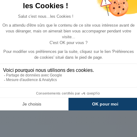
s
Fiche technique
Livraison et retour
fin d'ajuster au mieux l'avancée, un jeu d'œillets accompag
vibles inclus. Equipée du profil pour la fixation par jonc (
GRATUIT
8
5,90 €
Bleu
Paiements
Avantages
8,25 à 8,50 m
Sécurisés
Carte de fidélit
235 cm
Locarno Season