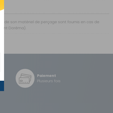
né de son matériel de perçage sont fournis en cas de
auvent Doréma).
Paiement
é
Plusieurs fois