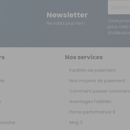
8712295206181
Newsletter
Vous pouv
Ne ratez plus rien !
pour cela 
d'utilisatio
rs
Nos services
Facilités de paiement
ble
Nos moyens de paiement
Comment passer command
s
Avantages Fidélités
Pacte performance 9
ravane
Mag 3