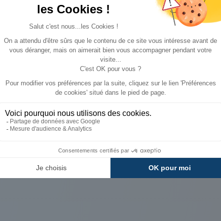
s
Fiche technique
Livraison et retour
fin d'ajuster au mieux l'avancée, un jeu d'œillets accompag
vibles inclus. Equipée du profil pour la fixation par jonc (
GRATUIT
18
30 €
Gris
Paiements
Avantages
10,75 à 11,00 m
Sécurisés
Carte de fidélit
235 cm
Locarno Season