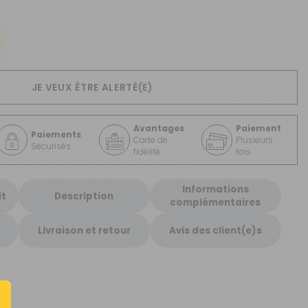
CRÉER UN COMPTE
ou
SUIVI DE COMMANDE INVITÉ
JE VEUX ÊTRE ALERTÉ(E)
Avantages
Paiement
Paiements
Carte de
Plusieurs
Sécurisés
fidélité
fois
Informations
it
Description
complémentaires
Livraison et retour
Avis des client(e)s