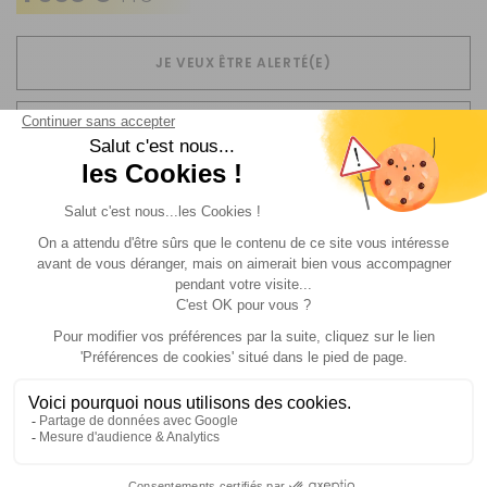
JE VEUX ÊTRE ALERTÉ(E)
Livraison
Paiements
Expédié sous 72h
Sécurisés
Avantages
Paiement
Carte de fidélité
Plusieurs fois
Description
Informations complémentaire
Adaptable sur tous les auvents pourvus d'une
casquette. Afin d'ajuster au mieux l'avancée, un jeu
d'œillets accompagné de son matériel de perçage