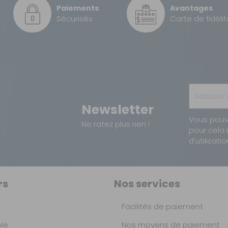
Paiements
Avantages
15 €
10,25 à 10,50 m
Sécurisés
Carte de fidélit
6,1 kg
8712295015462
Newsletter
Vous pouv
Ne ratez plus rien !
pour cela 
d'utilisatio
rs
Nos services
Facilités de paiement
ble
Nos moyens de paiement