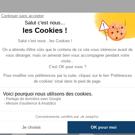
GER
chées...)
n et retour
xe sur la casquette de l'auvent Octavia. Armature au choix 
GRATUIT
Aluminium diamètre 28
10 €
16