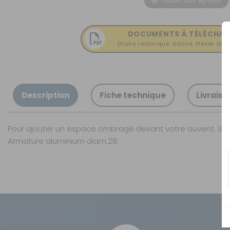
OUVERTURE - RIDEAUX -
MOUSTIQUAIRES
ISOLATION - PROTECTION
DOCUMENTS À TÉLÉCHAR
(Fiche technique, Notice, Pièces déta
SÉCURITÉ
CONFORT CABINE
RANGEMENT
Description
Fiche technique
Livraiso
MARCHEPIEDS - QUINCAILLERIE
GUIDES - SPORT - JEUX - ANIMAUX
Pour ajouter un espace ombragé devant votre auvent. Se fi
Armature aluminium diam.28
Caractéristiques
Nos modes de livraison
Armature :
Livraison en MAGASIN
Taille :
DPD à domicile