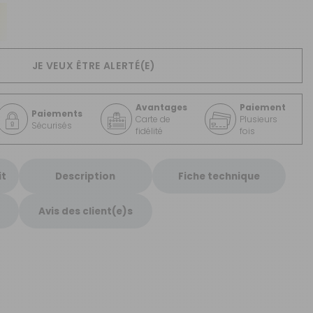
CRÉER UN COMPTE
ou
JE VEUX ÊTRE ALERTÉ(E)
SUIVI DE COMMANDE INVITÉ
Avantages
Paiement
Paiements
Carte de
Plusieurs
Sécurisés
fidélité
fois
it
Description
Fiche technique
Avis des client(e)s