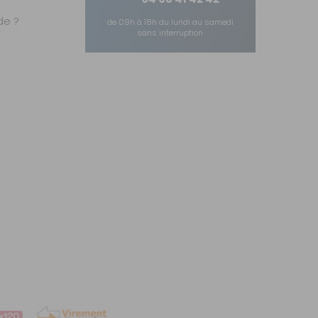
e ?
de 09h à 18h du lundi au samedi
sans interruption