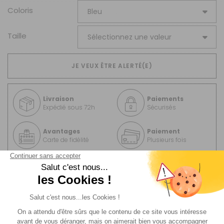
Coloris
Taille
JE VEUX ÊTRE ALERTÉ(E)
Livraison
Paiements
Expédié sous 72h
Sécurisés
Avantages
Paiement
Carte de fidélité
Plusieurs fois
MODÈLE(S)
DU PRODUIT - FAÇADE
POUR SOLETTE PANORAMA