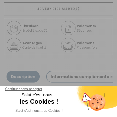
JE VEUX ÊTRE ALERTÉ(E)
Livraison
Paiements
Expédié sous 72h
Sécurisés
Avantages
Paiement
Carte de fidélité
Plusieurs fois
Description
Informations complémentaire
Ce pack ce compose de 1x réf: 855464 + 1x réf: 855471
Réf 855464 Auvent Sirocco Air 380 X 280
Le Sirocco est un auvent haut de gamme gonflable en 1