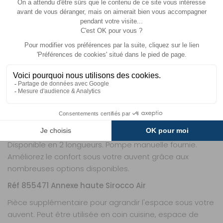
point pour Caravane.Les arceaux sont reliés entre eux,
ce qui permet de gonfler l'auvent à partir d'un point
unique.
La toile acrylique offre un climat agréable sous l'auvent.
Chaque côté est équipé d'une porte d'entrée avec
moustiquaire, vous avez aussi la possibilité de faire une
entrée sur un des panneaux de façade.
La façade et les côtés sont détachables avec
possibilité d'adjoindre une pièce annexe sur l'un ou
l'autre des côtés.
La casquette protège la toile de l'auvent des
intempéries et offre un ombrage agréable.
Disponible en 2 longueurs. Pompe manuelle fournie.
Améliorez le confort sous votre auvent grâce aux
nombreuses options disponibles.
Réf 855471 Annexe haute Sirocco Air
Pièce supplémentaire pour agrandir l'espace sous votre
auvent. Peut être utilisée en coin cuisine, espace de