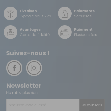
240 taille 19
Référence :
34%
810420
Livraison
Paiements
Expédié sous 72h
Sécurisés
Taille :
19
Prof. :
240 cm
Avantages
Paiement
Prix :
120,90 €
TTC
Carte de fidélité
Plusieurs fois
78,60 €
TTC
Disponibilité :
Livraison à Domicile
DISPONIBLE EN LIVRAISON : EN STOCK
Suivez-nous !
Retrait Magasin
DISPONIBLE IMMÉDIATEMENT
DANS 1 MAGASIN(S)
AJOUTER AU PANIER
Newsletter
Profondeur
- 35%
240 taille 20
Ne ratez plus rien !
Référence :
810421
Je m'inscris
Taille :
20