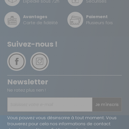
Expédié sous 72h
Sécurisés
Prof. :
240 cm
Prix :
120,90 €
TTC
Avantages
Paiement
78,60 €
TTC
Carte de fidélité
Plusieurs fois
Disponibilité :
Livraison à Domicile
DISPONIBLE EN LIVRAISON : EN STOCK
Retrait Magasin
Suivez-nous !
DISPONIBLE IMMÉDIATEMENT
DANS 1 MAGASIN(S)
AJOUTER AU PANIER
Profondeur
Newsletter
- 35%
240 taille 20
Référence :
Ne ratez plus rien !
810421
Taille :
20
Je m'inscris
Prof. :
240 cm
Vous pouvez vous désinscrire à tout moment. Vous
Prix :
126,20 €
TTC
trouverez pour cela nos informations de contact
82 €
TTC