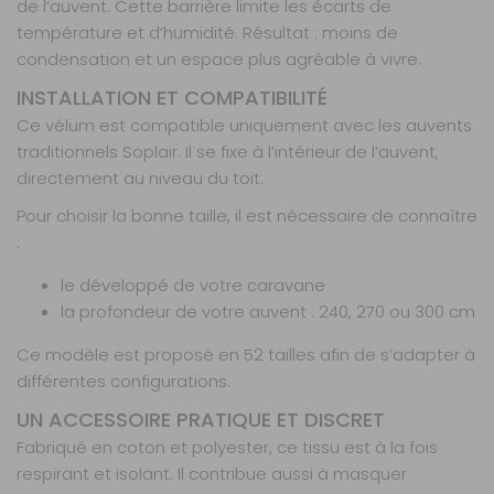
de l’auvent. Cette barrière limite les écarts de
AJOUTER AU PANIER
température et d’humidité. Résultat : moins de
condensation et un espace plus agréable à vivre.
Profondeur
INSTALLATION ET COMPATIBILITÉ
- 35%
240 taille 16
Ce vélum est compatible uniquement avec les auvents
Référence :
traditionnels Soplair. Il se fixe à l’intérieur de l’auvent,
810417
directement au niveau du toit.
Taille :
16
Prof. :
240 cm
Pour choisir la bonne taille, il est nécessaire de connaître
:
Prix :
109,90 €
TTC
71,40 €
TTC
le développé de votre caravane
Disponibilité :
Livraison à Domicile
la profondeur de votre auvent : 240, 270 ou 300 cm
Indisponible
Retrait magasin uniquement (maximum : 2)
Ce modèle est proposé en 52 tailles afin de s’adapter à
Retrait Magasin
différentes configurations.
DISPONIBLE IMMÉDIATEMENT
DANS 1 MAGASIN(S)
UN ACCESSOIRE PRATIQUE ET DISCRET
AJOUTER AU PANIER
Fabriqué en coton et polyester, ce tissu est à la fois
respirant et isolant. Il contribue aussi à masquer