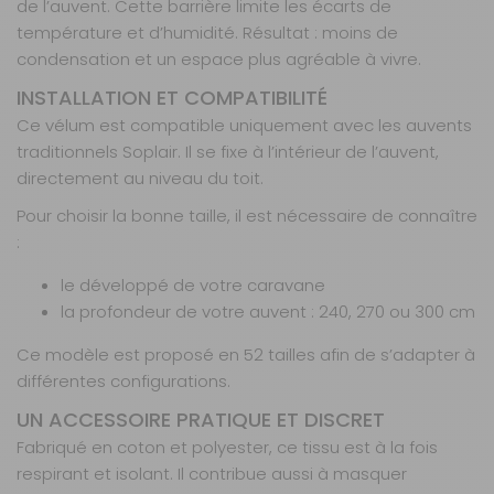
de l’auvent. Cette barrière limite les écarts de
AJOUTER AU PANIER
température et d’humidité. Résultat : moins de
condensation et un espace plus agréable à vivre.
Profondeur
INSTALLATION ET COMPATIBILITÉ
- 35%
240 taille 16
Ce vélum est compatible uniquement avec les auvents
Référence :
traditionnels Soplair. Il se fixe à l’intérieur de l’auvent,
810417
directement au niveau du toit.
Taille :
16
Prof. :
240 cm
Pour choisir la bonne taille, il est nécessaire de connaître
:
Prix :
109,90 €
TTC
71,40 €
TTC
le développé de votre caravane
Disponibilité :
Livraison à Domicile
la profondeur de votre auvent : 240, 270 ou 300 cm
Indisponible
Retrait magasin uniquement (maximum : 2)
Ce modèle est proposé en 52 tailles afin de s’adapter à
Retrait Magasin
différentes configurations.
DISPONIBLE IMMÉDIATEMENT
DANS 1 MAGASIN(S)
UN ACCESSOIRE PRATIQUE ET DISCRET
AJOUTER AU PANIER
Fabriqué en coton et polyester, ce tissu est à la fois
respirant et isolant. Il contribue aussi à masquer