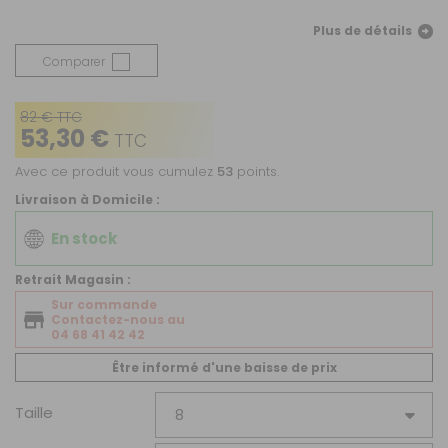
Plus de détails
Comparer
82 € TTC
53,30 €
TTC
Avec ce produit vous cumulez
53
points.
Livraison à Domicile :
En stock
Retrait Magasin :
Sur commande
Contactez-nous au
04 68 41 42 42
Être informé d'une baisse de prix
Taille