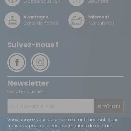
Expédié sous 72h
Sécurisés
Prof. :
240 cm
Prix :
120,90 €
TTC
Avantages
Paiement
78,60 €
TTC
Carte de fidélité
Plusieurs fois
Disponibilité :
Livraison à Domicile
DISPONIBLE EN LIVRAISON : EN STOCK
Retrait Magasin
Suivez-nous !
DISPONIBLE IMMÉDIATEMENT
DANS 1 MAGASIN(S)
AJOUTER AU PANIER
Profondeur
Newsletter
- 35%
240 taille 20
Référence :
Ne ratez plus rien !
810421
Taille :
20
Je m'inscris
Prof. :
240 cm
Vous pouvez vous désinscrire à tout moment. Vous
Prix :
126,20 €
TTC
trouverez pour cela nos informations de contact
82 €
TTC