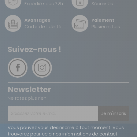
Expédié sous 72h
Sécurisés
Prof. :
240 cm
Prix :
120,90 €
TTC
Avantages
Paiement
78,60 €
TTC
Carte de fidélité
Plusieurs fois
Disponibilité :
Livraison à Domicile
DISPONIBLE EN LIVRAISON : EN STOCK
Retrait Magasin
Suivez-nous !
DISPONIBLE IMMÉDIATEMENT
DANS 1 MAGASIN(S)
AJOUTER AU PANIER
Profondeur
Newsletter
- 35%
240 taille 20
Référence :
Ne ratez plus rien !
810421
Taille :
20
Je m'inscris
Prof. :
240 cm
Vous pouvez vous désinscrire à tout moment. Vous
Prix :
126,20 €
TTC
trouverez pour cela nos informations de contact
82 €
TTC