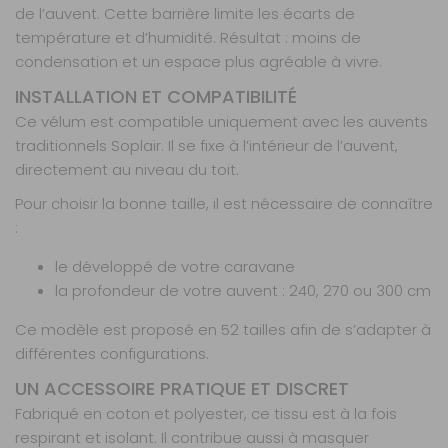
de l’auvent. Cette barrière limite les écarts de
AJOUTER AU PANIER
température et d’humidité. Résultat : moins de
condensation et un espace plus agréable à vivre.
Profondeur
INSTALLATION ET COMPATIBILITÉ
- 35%
240 taille 16
Ce vélum est compatible uniquement avec les auvents
Référence :
traditionnels Soplair. Il se fixe à l’intérieur de l’auvent,
810417
directement au niveau du toit.
Taille :
16
Prof. :
240 cm
Pour choisir la bonne taille, il est nécessaire de connaître
:
Prix :
109,90 €
TTC
71,40 €
TTC
le développé de votre caravane
Disponibilité :
Livraison à Domicile
la profondeur de votre auvent : 240, 270 ou 300 cm
Indisponible
Retrait magasin uniquement (maximum : 2)
Ce modèle est proposé en 52 tailles afin de s’adapter à
Retrait Magasin
différentes configurations.
DISPONIBLE IMMÉDIATEMENT
DANS 1 MAGASIN(S)
UN ACCESSOIRE PRATIQUE ET DISCRET
AJOUTER AU PANIER
Fabriqué en coton et polyester, ce tissu est à la fois
respirant et isolant. Il contribue aussi à masquer