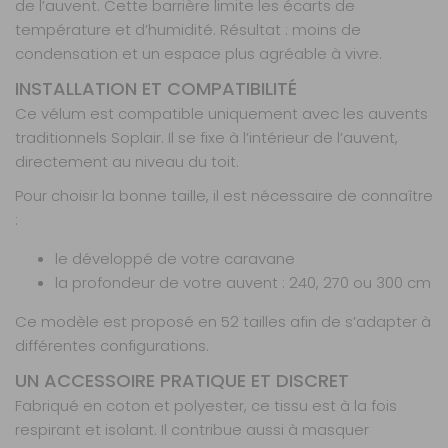
de l’auvent. Cette barrière limite les écarts de
AJOUTER AU PANIER
température et d’humidité. Résultat : moins de
condensation et un espace plus agréable à vivre.
Profondeur
INSTALLATION ET COMPATIBILITÉ
- 35%
240 taille 16
Ce vélum est compatible uniquement avec les auvents
Référence :
traditionnels Soplair. Il se fixe à l’intérieur de l’auvent,
810417
directement au niveau du toit.
Taille :
16
Prof. :
240 cm
Pour choisir la bonne taille, il est nécessaire de connaître
:
Prix :
109,90 €
TTC
71,40 €
TTC
le développé de votre caravane
Disponibilité :
Livraison à Domicile
la profondeur de votre auvent : 240, 270 ou 300 cm
Indisponible
Retrait magasin uniquement (maximum : 2)
Ce modèle est proposé en 52 tailles afin de s’adapter à
Retrait Magasin
différentes configurations.
DISPONIBLE IMMÉDIATEMENT
DANS 1 MAGASIN(S)
UN ACCESSOIRE PRATIQUE ET DISCRET
AJOUTER AU PANIER
Fabriqué en coton et polyester, ce tissu est à la fois
respirant et isolant. Il contribue aussi à masquer