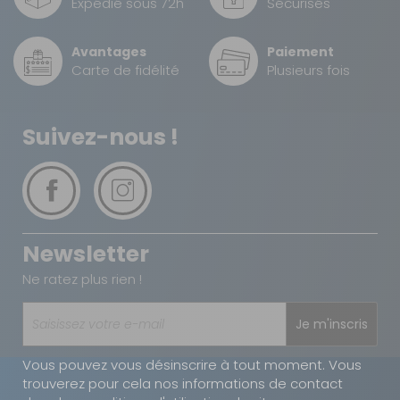
Expédié sous 72h
Sécurisés
Prof. :
240 cm
Prix :
120,90 €
TTC
Avantages
Paiement
78,60 €
TTC
Carte de fidélité
Plusieurs fois
Disponibilité :
Livraison à Domicile
DISPONIBLE EN LIVRAISON : EN STOCK
Retrait Magasin
Suivez-nous !
DISPONIBLE IMMÉDIATEMENT
DANS 1 MAGASIN(S)
AJOUTER AU PANIER
Profondeur
Newsletter
- 35%
240 taille 20
Référence :
Ne ratez plus rien !
810421
Taille :
20
Je m'inscris
Prof. :
240 cm
Vous pouvez vous désinscrire à tout moment. Vous
Prix :
126,20 €
TTC
trouverez pour cela nos informations de contact
82 €
TTC