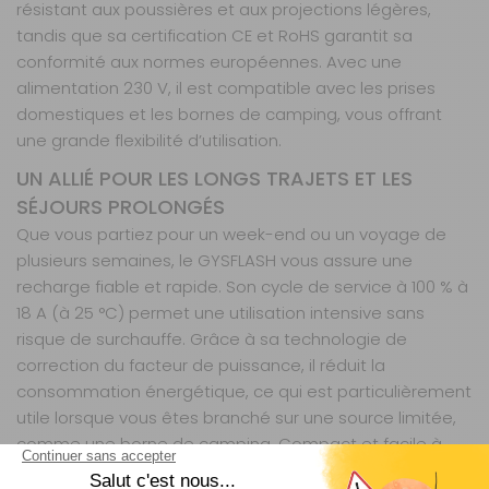
résistant aux poussières et aux projections légères,
tandis que sa certification CE et RoHS garantit sa
conformité aux normes européennes. Avec une
alimentation 230 V, il est compatible avec les prises
domestiques et les bornes de camping, vous offrant
une grande flexibilité d’utilisation.
UN ALLIÉ POUR LES LONGS TRAJETS ET LES
SÉJOURS PROLONGÉS
Que vous partiez pour un week-end ou un voyage de
plusieurs semaines, le GYSFLASH vous assure une
recharge fiable et rapide. Son cycle de service à 100 % à
18 A (à 25 °C) permet une utilisation intensive sans
risque de surchauffe. Grâce à sa technologie de
correction du facteur de puissance, il réduit la
consommation énergétique, ce qui est particulièrement
utile lorsque vous êtes branché sur une source limitée,
comme une borne de camping. Compact et facile à
ranger, il s’intègre discrètement dans votre véhicule