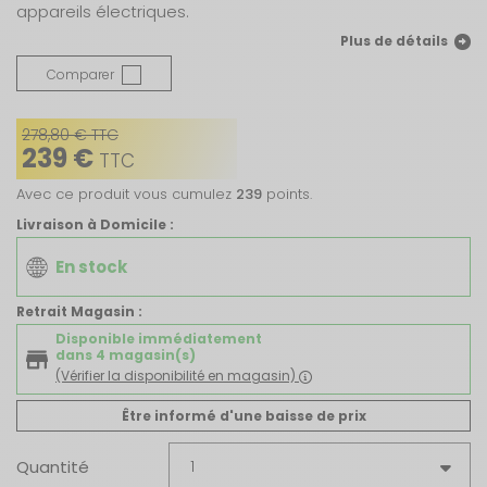
appareils électriques.
Plus de détails
Comparer
278,80 € TTC
239 €
TTC
Avec ce produit vous cumulez
239
points.
Livraison à Domicile :
En stock
Retrait Magasin :
Disponible immédiatement
dans 4 magasin(s)
(Vérifier la disponibilité en magasin)
Être informé d'une baisse de prix
Quantité