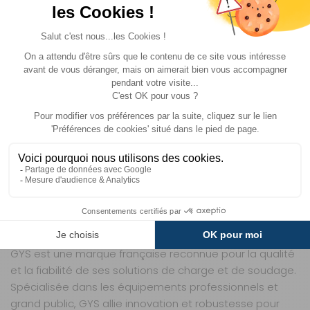
sans encombrer votre espace de vie.
INSTALLATION SIMPLE ET COMPATIBILITÉ
ÉTENDUE
Le GYSFLASH se monte sans difficulté grâce à son
boîtier compact (215 x 175 x 70 mm) et ses fixations
adaptées. Il est compatible avec une large gamme de
batteries, allant de 36 Ah à 270 Ah pour les modèles
plomb/liquide et AGM, et de 18 Ah à 270 Ah pour les
LiFePO4. Que vous ayez une batterie de petite capacité
pour un usage occasionnel ou une installation plus
conséquente pour un équipement complet, ce
chargeur s’adapte à vos besoins. Son poids plume et
ses dimensions réduites en font un choix idéal pour les
véhicules où l’espace est compté.
GYS est une marque française reconnue pour la qualité
et la fiabilité de ses solutions de charge et de soudage.
Spécialisée dans les équipements professionnels et
grand public, GYS allie innovation et robustesse pour