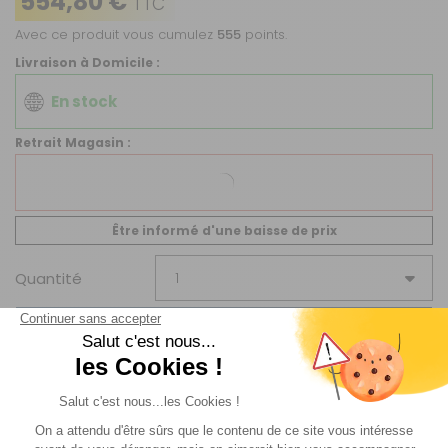
554,80 €
TTC
Avec ce produit vous cumulez
555
points.
Livraison à Domicile :
En stock
Retrait Magasin :
Sur commande
Contactez-nous au
04 68 41 42 42
Être informé d'une baisse de prix
Quantité
AJOUTER AU PANIER
Disponible en livraison : En stock
Livraison Standard
par Livraison en MAGASIN :
Offerte
.