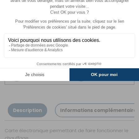
Livraison estimée entre le
13/08
et le
14/08
Livraison
Paiements
Expédié sous 72h
Sécurisés
Avantages
Paiement
Carte de fidélité
Plusieurs fois
Description
Informations complémentaire
Carte électronique permettant de faire fonctionner le
chauffage.