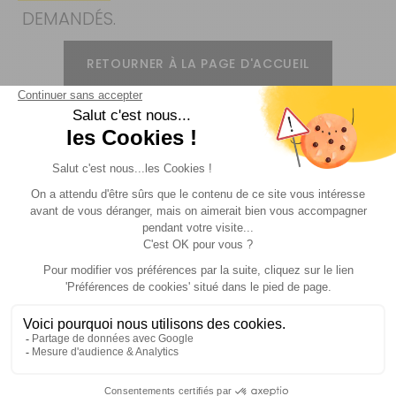
DEMANDÉS.
RETOURNER À LA PAGE D'ACCUEIL
Livraison
Paiements
Expédié sous 72h
Sécurisés
Avantages
Paiement
Carte de fidélité
Plusieurs fois
Suivez-nous !