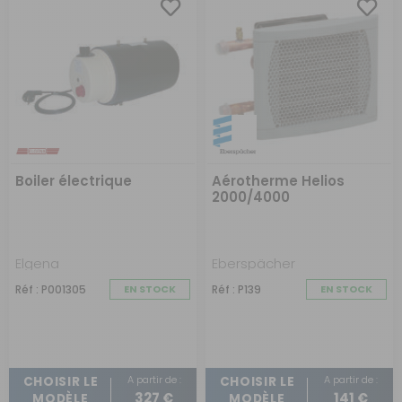
Boiler électrique
Aérotherme Helios
2000/4000
Elgena
Eberspächer
Réf : P001305
EN STOCK
Réf : P139
EN STOCK
A partir de :
A partir de :
CHOISIR LE
CHOISIR LE
327 €
141 €
MODÈLE
MODÈLE