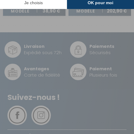
A partir de :
A partir de :
CHOISIR LE
CHOISIR LE
38,90 €
202,90 €
MODÈLE
MODÈLE
Livraison
Paiements
Expédié sous 72h
Sécurisés
Avantages
Paiement
Carte de fidélité
Plusieurs fois
Suivez-nous !