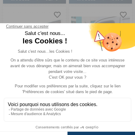
Gaine souple gaz brulés
Airvent
Réf : P134
EN STOCK
Réf : P166
EN STOCK
(1)