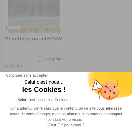
Chauffage au sol 6 KVW
Comparer
Isabella
Réf : 840168
SUR
COMMANDE
859 €
ACHETER