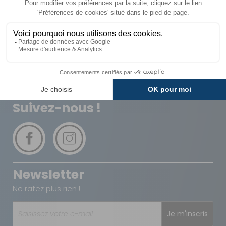
Livraison
Paiements
Expédié sous 72h
Sécurisés
Avantages
Paiement
Carte de fidélité
Plusieurs fois
Suivez-nous !
Newsletter
Ne ratez plus rien !
Je m'inscris