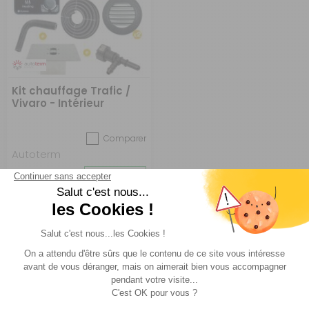
Kit chauffage Trafic /
Vivaro - Intérieur
Comparer
Autoterm
Réf : PACK1466
EN STOCK
891,68 €
ACHETER