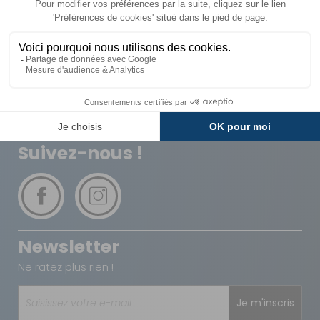
Livraison
Paiements
Expédié sous 72h
Sécurisés
Avantages
Paiement
Carte de fidélité
Plusieurs fois
Suivez-nous !
Newsletter
Ne ratez plus rien !
Je m'inscris