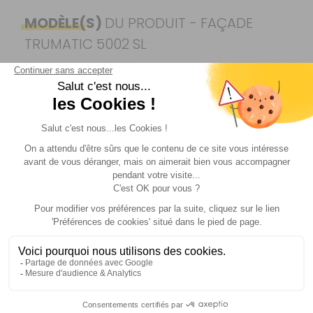
MODÈLE(S)
DU PRODUIT - FAÇADE
TRUMATIC 5002 SL
grise
- 20%
Référence :
303107
Coloris :
Gris
Prix :
208 €
TTC
166,40 €
TTC
Disponibilité :
Livraison à Domicile
Indisponible
Retrait magasin uniquement (maximum : 1)
Retrait Magasin
DISPONIBLE IMMÉDIATEMENT
DANS 4 MAGASIN(S)
AJOUTER AU PANIER