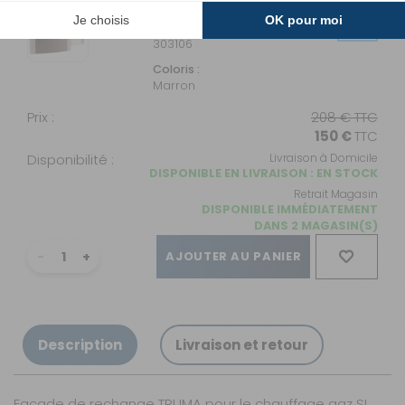
marron
- 27%
Référence :
303106
Coloris :
Marron
Prix :
208 €
TTC
150 €
TTC
Disponibilité :
Livraison à Domicile
DISPONIBLE EN LIVRAISON : EN STOCK
Retrait Magasin
DISPONIBLE IMMÉDIATEMENT
DANS 2 MAGASIN(S)
AJOUTER AU PANIER
Description
Livraison et retour
Façade de rechange TRUMA pour le chauffage gaz SL