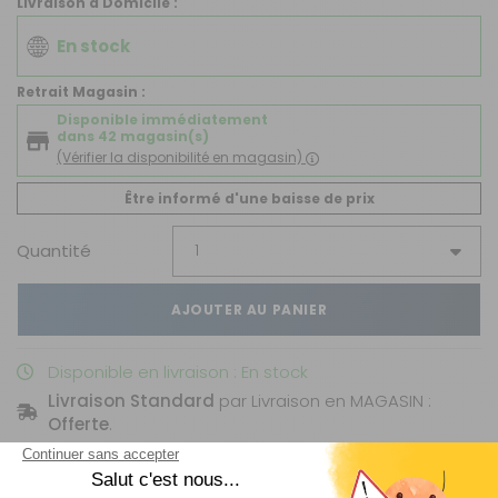
Livraison à Domicile :
En stock
Retrait Magasin :
Disponible immédiatement
dans 42 magasin(s)
(Vérifier la disponibilité en magasin)
Être informé d'une baisse de prix
Quantité
AJOUTER AU PANIER
Disponible en livraison : En stock
Livraison Standard
par Livraison en MAGASIN :
Offerte
.
Livraison estimée entre le
10/08
et le
11/08