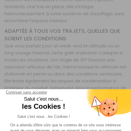
restreints. Une fois en place, elle s’intègre
harmonieusement à votre système de chauffage, sans
encombrer l’espace intérieur.
ADAPTÉE À TOUS VOS TRAJETS, QUELLES QUE
SOIENT LES CONDITIONS
Que vous partiez pour un week-end en altitude ou un
long voyage hivernal, cette grille d’aération s’adapte à
toutes les situations. Son angle de 30° favorise une
aspiration efficace de l’air, même lorsque le véhicule est
stationné en pente ou dans des conditions venteuses.
Elle limite également les risques de condensation à
l’intérieur du conduit, préservant ainsi la performance de
votre chauffage sur le long terme. Disponible en
plusieurs coloris (blanc, noir ou gris graphite), elle
s’accorde avec tous les intérieurs, pour une touche
discrète ou plus personnalisée.
COMPATIBILITÉ ET ACCESSOIRES