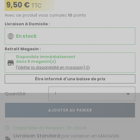
9,50 €
TTC
Avec ce produit vous cumulez
10
points.
Livraison à Domicile :
En stock
Retrait Magasin :
Disponible immédiatement
dans 8 magasin(s)
(Vérifier la disponibilité en magasin)
Être informé d'une baisse de prix
Quantité
AJOUTER AU PANIER
Disponible en livraison : En stock
Livraison Standard
par Livraison en MAGASIN :