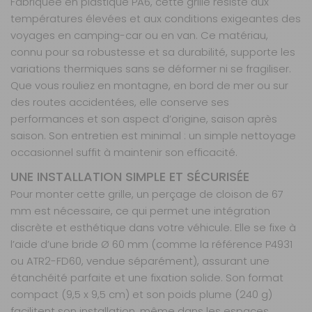
Fabriquée en plastique PA6, cette grille résiste aux
températures élevées et aux conditions exigeantes des
voyages en camping-car ou en van. Ce matériau,
connu pour sa robustesse et sa durabilité, supporte les
variations thermiques sans se déformer ni se fragiliser.
Que vous rouliez en montagne, en bord de mer ou sur
des routes accidentées, elle conserve ses
performances et son aspect d’origine, saison après
saison. Son entretien est minimal : un simple nettoyage
occasionnel suffit à maintenir son efficacité.
UNE INSTALLATION SIMPLE ET SÉCURISÉE
Pour monter cette grille, un perçage de cloison de 67
mm est nécessaire, ce qui permet une intégration
discrète et esthétique dans votre véhicule. Elle se fixe à
l’aide d’une bride Ø 60 mm (comme la référence P4931
ou ATR2-FD60, vendue séparément), assurant une
étanchéité parfaite et une fixation solide. Son format
compact (9,5 x 9,5 cm) et son poids plume (240 g)
facilitent son installation, même dans les espaces