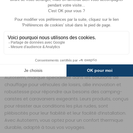
INDISPENSABLES
Cette grille est exclusivement conçue pour les modèles
de chauffage Autoterm Air 2D, 4D, 8D et 9D. Pour une
installation complète, prévoyez l’achat d’une bride de
fixation Ø 60 mm (non incluse), comme la référence
P4931 ou ATR2-FD60. Ces accessoires garantissent une
étanchéité optimale et une fixation durable, évitant tout
risque de fuite d’air ou de désolidarisation en cours de
route. Un investissement simple pour une solution fiable
et pérenne.
Autoterm, marque spécialisée dans les solutions de
chauffage pour véhicules de loisirs, allie innovation et
robustesse pour répondre aux besoins des camping-
caristes et caravaniers exigeants. Leurs produits, conçus
pour résister aux conditions les plus rudes, sont
plébiscités pour leur fiabilité et leur facilité d’installation.
Avec Autoterm, vous optez pour un confort thermique
durable, adapté à tous vos voyages.