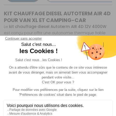
KIT CHAUFFAGE DIESEL AUTOTERM AIR 4D
POUR VAN XL ET CAMPING-CAR
Le
kit chauffage diesel Autoterm AIR 4D 12V 4000W
est conçu pour offrir une autonomie thermique fiable
aux véhicules grand volume : fourgons aménagés, vans
XL, camping-cars, caravanes et bateaux. Sa
technologie à air pulsé chauffe rapidement l’habitacle
et maintient une température agréable en toute saison.
Ce pack se distingue par son
coffre de montage inox
AIR 4D
, pensé pour une installation protégée sous le
véhicule, sans perte d’espace intérieur.
CHAUFFAGE AUTONOME HAUTE PERFORMANCE
L’Autoterm AIR 4D fonctionne jusqu’à
4200 m d’altitude
et reste opérationnel jusqu’à
-45°C
. Sa puissance de
4000W
convient aux volumes importants et aux usages
intensifs en hiver.