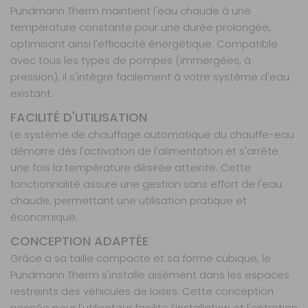
Disponibilité :
Livraison à Domicile
Pundmann Therm maintient l'eau chaude à une
DISPONIBLE EN LIVRAISON : EN STOCK
température constante pour une durée prolongée,
Retrait Magasin
optimisant ainsi l'efficacité énergétique. Compatible
DISPONIBLE IMMÉDIATEMENT
DANS 1 MAGASIN(S)
avec tous les types de pompes (immergées, à
pression), il s'intègre facilement à votre système d'eau
AJOUTER AU PANIER
existant.
FACILITÉ D'UTILISATION
Le système de chauffage automatique du chauffe-eau
démarre dès l'activation de l'alimentation et s'arrête
une fois la température désirée atteinte. Cette
fonctionnalité assure une gestion sans effort de l'eau
chaude, permettant une utilisation pratique et
économique.
CONCEPTION ADAPTÉE
Grâce à sa taille compacte et sa forme cubique, le
Pundmann Therm s'installe aisément dans les espaces
restreints des véhicules de loisirs. Cette conception
pensée pour l'utilisateur facilite l'installation et l'entretien