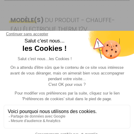
MODÈLE(S)
DU PRODUIT - CHAUFFE-
EAU ÉLECTRIQUE THERM 12V
3L
- 27%
Référence :
019369
Capacité :
3 l
Prix :
369 €
TTC
269 €
TTC
Disponibilité :
Livraison à Domicile
DISPONIBLE EN LIVRAISON : EN STOCK
Retrait Magasin
Voir plus +
DISPONIBLE IMMÉDIATEMENT
DANS 2 MAGASIN(S)
AJOUTER AU PANIER
Description
Informations complémentaire