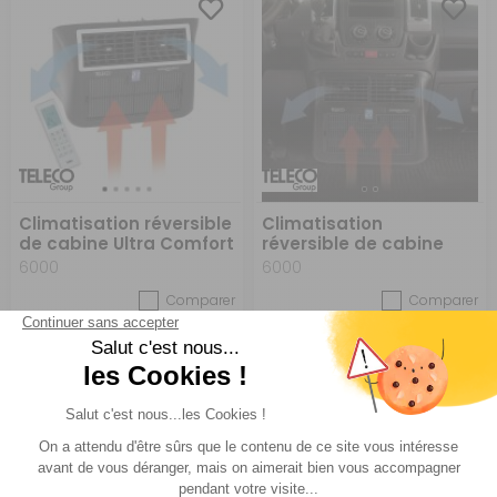
Climatisation réversible
Climatisation
de cabine Ultra Comfort
réversible de cabine
Ultra Comfort composé
6000
6000
du système Sterilair Pro
Comparer
Comparer
Teleco
Teleco
Réf : 720299
EN STOCK
Réf : 720387
EN STOCK
2 990 €
3 799 €
ACHETER
ACHETER