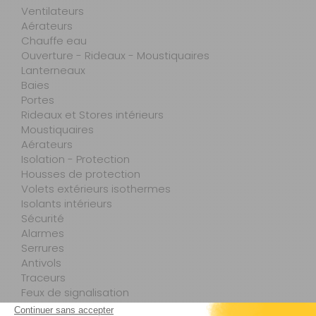
Ventilateurs
Aérateurs
Chauffe eau
Ouverture - Rideaux - Moustiquaires
Lanterneaux
Baies
Portes
Rideaux et Stores intérieurs
Moustiquaires
Aérateurs
Isolation - Protection
Housses de protection
Volets extérieurs isothermes
Isolants intérieurs
Sécurité
Alarmes
Serrures
Antivols
Traceurs
Feux de signalisation
Accessoires de sécurité à la personne