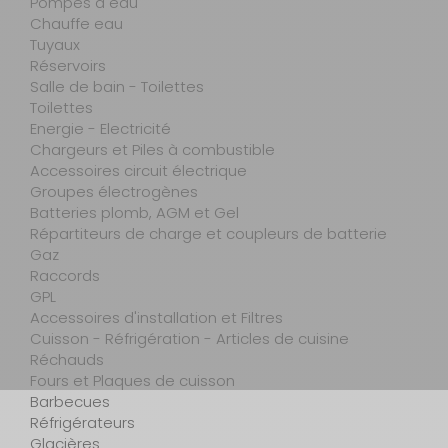
Pompes à eau
Chauffe eau
Tuyaux
Réservoirs
Salle de bain - Toilettes
Toilettes
Energie - Electricité
Chargeurs et Piles à combustible
Accessoires circuit électrique
Groupes électrogènes
Batteries plomb, AGM et Gel
Répartiteurs de charge et coupleurs de batterie
Gaz
Raccords
GPL
Accessoires d'installation et Filtres
Cuisson - Réfrigération - Articles de cuisine
Réchauds
Fours et Plaques de cuisson
Barbecues
Réfrigérateurs
Glacières