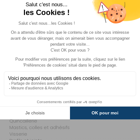
Mains courantes
Détecteurs de gaz
Caméras embarquées
Chaines neige
Confort cabine
Sièges et Banquettes
Tapis intérieurs
Embases
Accessoires cabine
Rangement
Coffres
Accessoires de rangement
Chariots Trolley
Galeries
Mobilier de camping
Marchepieds - Quincaillerie
Marchepieds
Echelles
Quincaillerie
Mastics, colles et adhésifs
Visserie