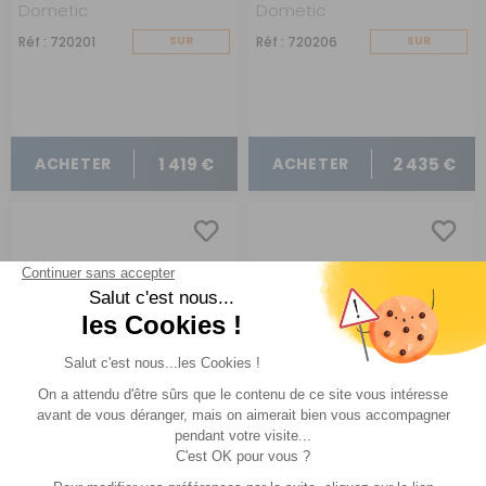
Dometic
Dometic
Réf : 720201
SUR
Réf : 720206
SUR
COMMANDE
COMMANDE
1 419 €
2 435 €
ACHETER
ACHETER
Climatiseur Freshjet
Climatiseur Freshlight
FJX4 pour camping-car
FJX4 2200 coloris blanc sans diffuseur
2200