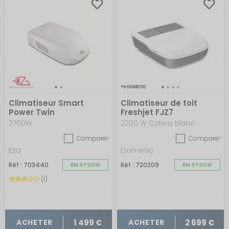
Climatiseur Smart
Climatiseur de toit
Power Twin
Freshjet FJZ7
2700W
2200 W Coloris blanc
Comparer
Comparer
Eza
Dometic
Réf : 703440
EN STOCK
Réf : 720209
EN STOCK
(1)
1 499 €
2 699 €
ACHETER
ACHETER