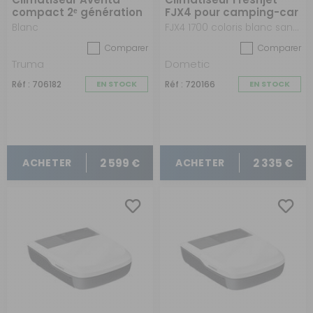
compact 2ᵉ génération
FJX4 pour camping-car
Blanc
FJX4 1700 coloris blanc sans diffuseur
Comparer
Comparer
Truma
Dometic
Réf : 706182
EN STOCK
Réf : 720166
EN STOCK
2 599 €
2 335 €
ACHETER
ACHETER