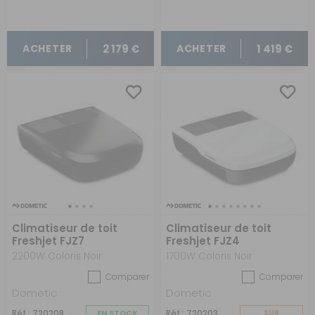
2 179 €
1 419 €
ACHETER
ACHETER
Climatiseur de toit
Climatiseur de toit
Freshjet FJZ7
Freshjet FJZ4
2200W Coloris Noir
1700W Coloris Noir
Comparer
Comparer
Dometic
Dometic
Réf : 720208
EN STOCK
Réf : 720203
SUR