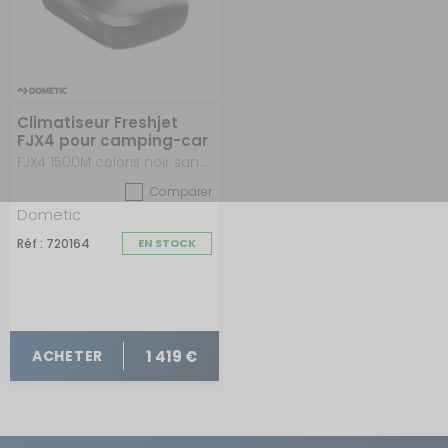
Climatiseur Freshjet
FJX4 pour camping-car
FJX4 1500M coloris noir sans diffuseur
Comparer
Dometic
Réf : 720164
EN STOCK
1 419 €
ACHETER