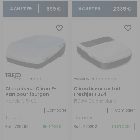
999 €
2 335 €
ACHETER
ACHETER
Climatiseur Clima E-
Climatiseur de toit
Van pour fourgon
Freshjet FJZ4
aménagé
Modèle 3 5400H
1500W Coloris blanc
Comparer
Comparer
Teleco
Dometic
Réf : 720295
EN STOCK
Réf : 720202
EN STOCK