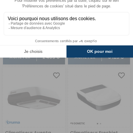
Comparer
Comparer
Dometic
Dometic
Réf : 720168
EN STOCK
Réf : 706075
EN STOCK
2 435 €
3 125 €
ACHETER
ACHETER
Climatiseur Aventa
Climatiseur Freshjet