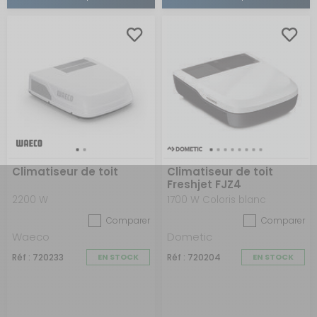
Climatiseur de toit
Climatiseur de toit
Freshjet FJZ4
2200 W
1700 W Coloris blanc
Comparer
Comparer
Waeco
Dometic
Réf : 720233
EN STOCK
Réf : 720204
EN STOCK