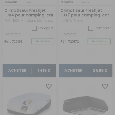
Climatiseur Freshjet
Climatiseur Freshjet
FJX4 pour camping-car
FJX7 pour camping-car
FJX4 1500M coloris blanc sans diffuseur
2200W Blanc
Comparer
Comparer
Dometic
Dometic
Réf : 720163
EN STOCK
Réf : 720172
EN STOCK
1 419 €
2 699 €
ACHETER
ACHETER