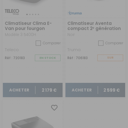
Climatiseur Clima E-
Climatiseur Aventa
Van pour fourgon
compact 2ᵉ génération
aménagé
Modèle 3 5400H
Noir
Comparer
Comparer
Teleco
Truma
Réf : 720183
EN STOCK
Réf : 706183
SUR
COMMANDE
2 179 €
2 599 €
ACHETER
ACHETER