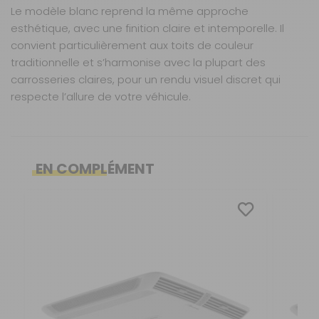
Le modèle blanc reprend la même approche
esthétique, avec une finition claire et intemporelle. Il
convient particulièrement aux toits de couleur
traditionnelle et s’harmonise avec la plupart des
carrosseries claires, pour un rendu visuel discret qui
respecte l’allure de votre véhicule.
Caractéristiques
Nos modes de livraison
Capacité de refroidissement
: 2200 W
Puissance de chauffage intégrée
: 1500 W
EN COMPLÉMENT
Tension d’alimentation
: 230 V / 50 Hz
Longueur du véhicule :
Livraison en MAGASIN
De 6,5 à 8 m
GRATUIT
Niveau sonore
Sous 3 heures pour un produit disponible
: Ultra-silencieux grâce au mode
Nuit
Puissance Froid :
2200 W
Compatibilité
: Convient aux véhicules de 6 à 7
Transporteur gros volume
mètres de longueur
25 €
2 à 3 jours ouvrés
Consommation 12
NC A·h
Couleurs disponibles
: Noir ou blanc
volts :
Retour simple sous 14 jours :
Inverter :
Oui