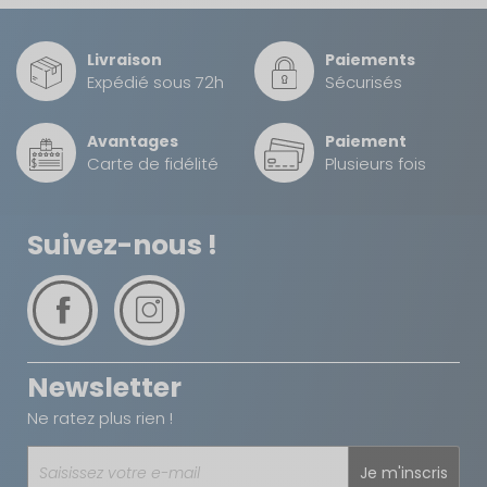
Diffuseur fourni :
Non
Livraison
Paiements
Alimentation
230 volts
Expédié sous 72h
Sécurisés
électrique :
Avantages
Paiement
Puissance chaud-
7500 btu/h
Carte de fidélité
Plusieurs fois
froid :
Débit volume d'air
350 m³/h
Suivez-nous !
max :
Wi-Fi :
Non
Coloris :
Blanc
Newsletter
Ne ratez plus rien !
EAN :
4052816044019
Je m'inscris