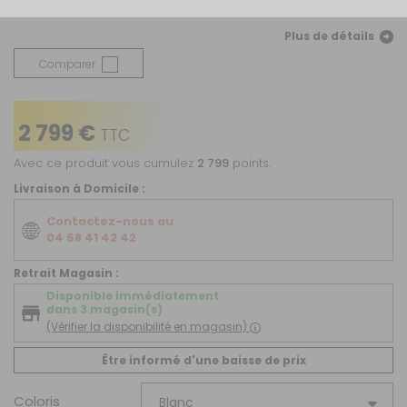
Plus de détails
Comparer
2 799 €
TTC
Avec ce produit vous cumulez
2 799
points.
Livraison à Domicile :
Contactez-nous au
04 68 41 42 42
Retrait Magasin :
Disponible immédiatement
dans 3 magasin(s)
(Vérifier la disponibilité en magasin)
Être informé d'une baisse de prix
Coloris