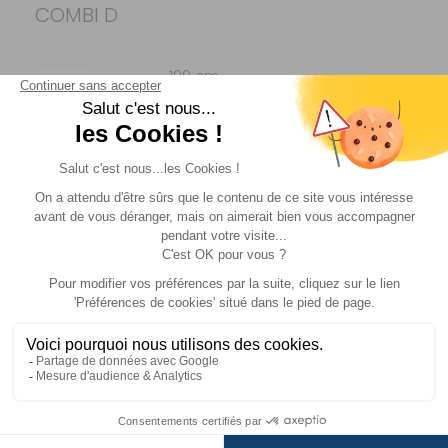
COMBI D
100 cm
Référence :
019357
Dimension :
100
cm
Prix :
327 €
TTC
Disponibilité :
Livraison à Domicile
Sur commande : Contactez-nous au 04 68
41 42 42
Retrait Magasin
DISPONIBLE IMMÉDIATEMENT
DANS 2 MAGASIN(S)
AJOUTER AU PANIER
70 cm
Référence :