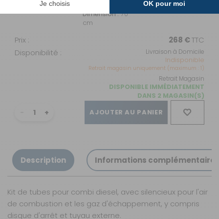
019356
Dimension :
70
cm
Prix :
268 €
TTC
Disponibilité :
Livraison à Domicile
Indisponible
Retrait magasin uniquement (maximum : 1)
Retrait Magasin
DISPONIBLE IMMÉDIATEMENT
DANS 2 MAGASIN(S)
AJOUTER AU PANIER
Description
Informations complémentaire
Kit de tubes pour combi diesel, avec silencieux pour l'air
de combustion et les gaz d'échappement, y compris
disque d'arrêt et tuyau externe.