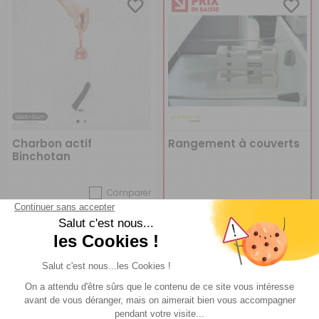
Charbon actif
Rangement à couverts
Binchotan
Comparer
Black+Blum
Purvario by DÖRR
Réf : 028508
EN STOCK
Réf : P001439
EN STOCK
CHOISIR LE
A partir de :
9,50 €
ACHETER
6,70 €
MODÈLE