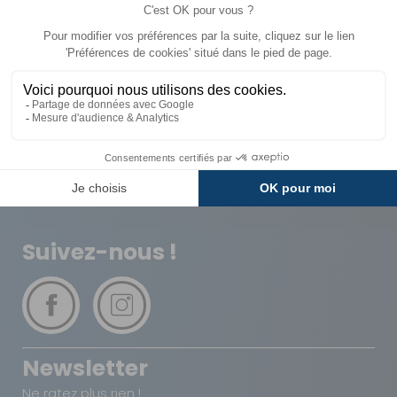
Livraison
Paiements
Expédié sous 72h
Sécurisés
Avantages
Paiement
Carte de fidélité
Plusieurs fois
Suivez-nous !
Newsletter
Ne ratez plus rien !