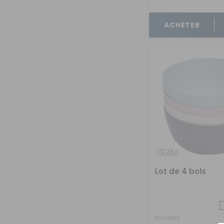
OUVERTURE - RIDEAUX -
MOUSTIQUAIRES
ACHETER
ISOLATION - PROTECTION
SÉCURITÉ
CONFORT CABINE
RANGEMENT
MARCHEPIEDS - QUINCAILLERIE
GUIDES - SPORT - JEUX - ANIMAUX
Lot de 4 bols
Incasa