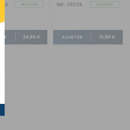
3780
Réf : 082126
EN STOCK
EN STOCK
24,90 €
15,80 €
TER
ACHETER