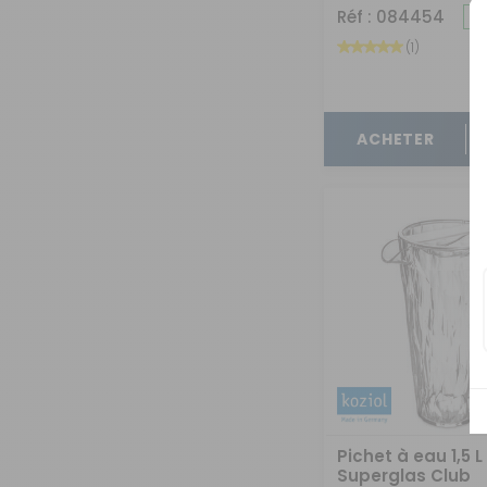
Réf : 084454
(1)
ACHETER
Pichet à eau 1,5 L
Superglas Club