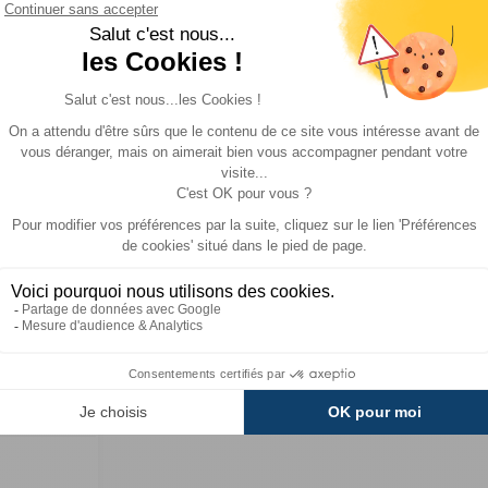
Réf : 084292
Réf : 08
EN STOCK
DESTOCKAGE
(1)
23,90 €
15,90 €
ACHETER
ACHE
20,30 €