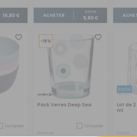
9,90 €
15,80 €
ACHETER
ACHE
5,90 €
-15%
Pack Verres Deep Sea
Lot de 2
ml
Comparer
Comparer
Brunner
Koziol