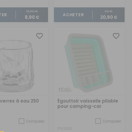
13,90 €
30 €
TER
ACHETER
8,90 €
20,90 €
 verres à eau 250
Égouttoir vaisselle pliable
pour camping-car
Comparer
Comparer
Incasa