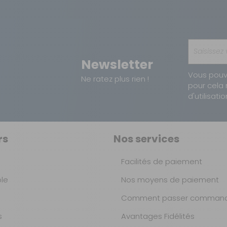
Newsletter
Vous pouv
Ne ratez plus rien !
pour cela 
d'utilisatio
rs
Nos services
Facilités de paiement
ble
Nos moyens de paiement
Comment passer command
s
Avantages Fidélités