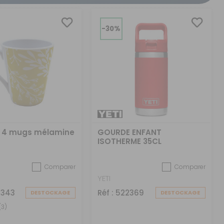
CRÉER UN COMPTE
ou
-30%
SUIVI DE COMMANDE INVITÉ
 4 mugs mélamine
GOURDE ENFANT
ISOTHERME 35CL
Comparer
Comparer
YETI
4343
Réf : 522369
DESTOCKAGE
DESTOCKAGE
(3)