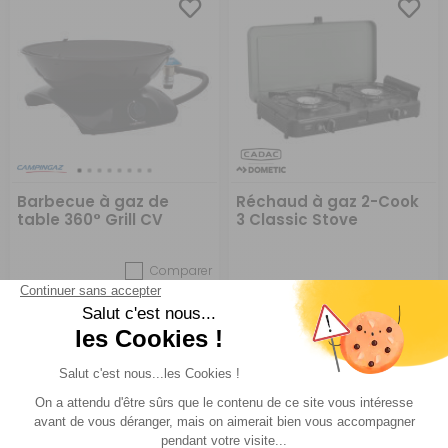
Barbecue à gaz de
Réchaud à gaz 2-Cook
table 360° Grill CV
3 Classic Stove
Comparer
Campingaz
Cadac
Réf : 016586
EN STOCK
Réf : P974263
EN STOCK
A partir de :
CHOISIR LE
99 €
ACHETER
79,95 €
MODÈLE