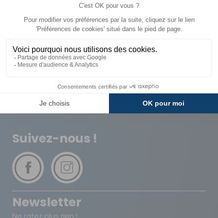
Livraison
Paiements
Expédié sous 72h
Sécurisés
Avantages
Paiement
Carte de fidélité
Plusieurs fois
Suivez-nous !
Newsletter
Ne ratez plus rien !