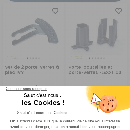
Set de 2 porte-verres à
Porte-bouteilles et
pied IVY
porte-verres FLEXXI 100
Comparer
Comparer
Purvario by DÖRR
Purvario by DÖRR
Réf : 083110
EN STOCK
Réf : 083108
EN STOCK