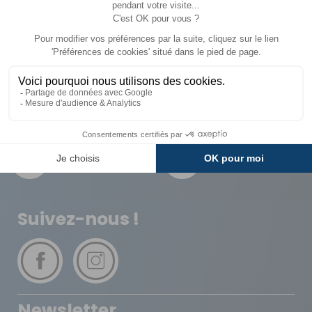
5,65 €
6,90 €
ACHETER
ACHETER
Livraison
Paiements
Expédié sous 72h
Sécurisés
Avantages
Paiement
Carte de fidélité
Plusieurs fois
Suivez-nous !
Newsletter