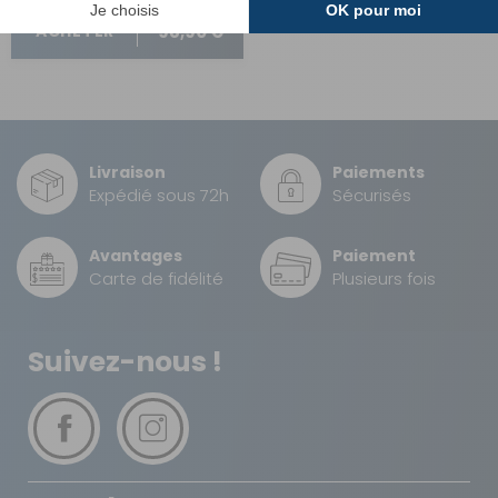
98,90 €
ACHETER
Livraison
Paiements
Expédié sous 72h
Sécurisés
Avantages
Paiement
Carte de fidélité
Plusieurs fois
Suivez-nous !