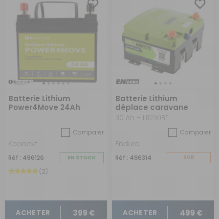
Batterie Lithium
Batterie Lithium
Power4Move 24Ah
déplace caravane
30 Ah – LI1230BT
Comparer
Comparer
Koonekt
Enduro
Réf : 496126
EN STOCK
Réf : 496314
SUR
COMMANDE
(2)
399 €
499 €
ACHETER
ACHETER