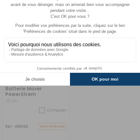
339 €
399 €
ACHETER
ACHETER
299 €
-10%
Batterie Mover
PowerXtrem
20 Ah
Comparer
Réf : 496139
DESTOCKAGE