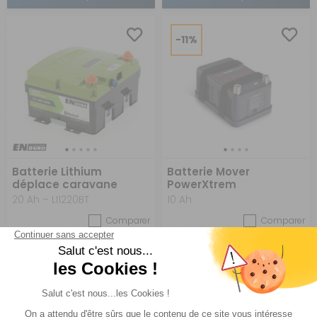
-11%
Batterie Lithium
Batterie Mover
déplace caravane
PowerXtrem
20 Ah – LI1220BT
10 Ah
Comparer
Comparer
Enduro
Réf : 496313
EN STOCK
Réf : 496134
DESTOCKAGE