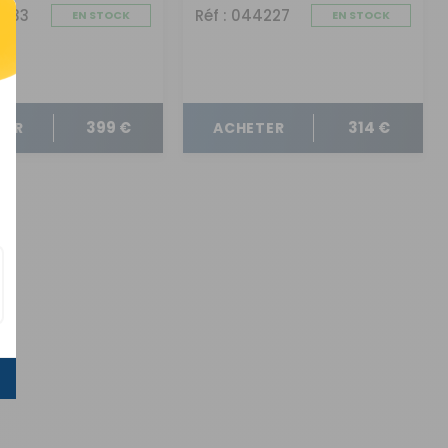
4233
Réf : 044227
EN STOCK
EN STOCK
399 €
314 €
TER
ACHETER