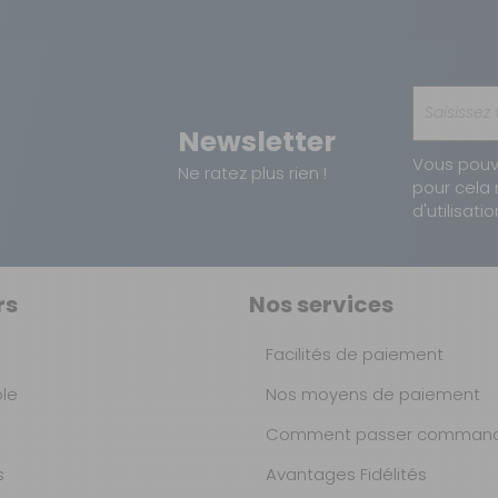
Newsletter
Vous pouv
Ne ratez plus rien !
pour cela 
d'utilisatio
rs
Nos services
Facilités de paiement
ble
Nos moyens de paiement
Comment passer command
s
Avantages Fidélités