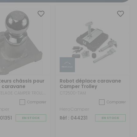
CRÉER UN COMPTE
ou
SUIVI DE COMMANDE INVITÉ
eurs châssis pour
Robot déplace caravane
 caravane
Camper Trolley
Trolley
BOULE ATTELAGE CAMPER TROLLEY
CT2500-TAM
Comparer
Comparer
mper
HeroCamper
001351
Réf : 044231
EN STOCK
EN STOCK