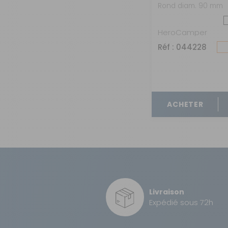
Camper Trolley
Rond diam. 90 mm
HeroCamper
Réf : 044228
ACHETER
Livraison
Expédié sous 72h