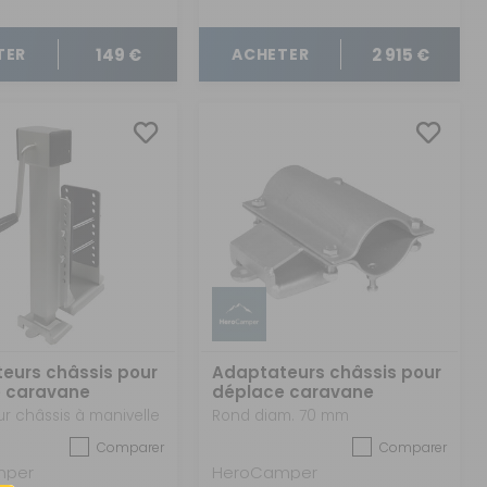
149 €
2 915 €
TER
ACHETER
eurs châssis pour
Adaptateurs châssis pour
 caravane
déplace caravane
Trolley
Camper Trolley
r châssis à manivelle
Rond diam. 70 mm
Comparer
Comparer
mper
HeroCamper