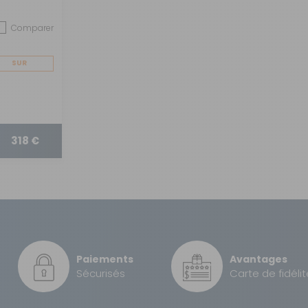
Comparer
SUR
COMMANDE
318 €
Paiements
Avantages
Sécurisés
Carte de fidélit