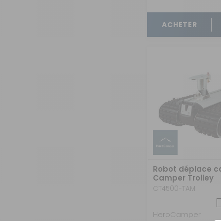
OUVERTURE - RIDEAUX -
MOUSTIQUAIRES
ACHETER
ISOLATION - PROTECTION
SÉCURITÉ
CONFORT CABINE
RANGEMENT
MARCHEPIEDS - QUINCAILLERIE
GUIDES - SPORT - JEUX - ANIMAUX
Robot déplace c
Camper Trolley
CT4500-TAM
HeroCamper