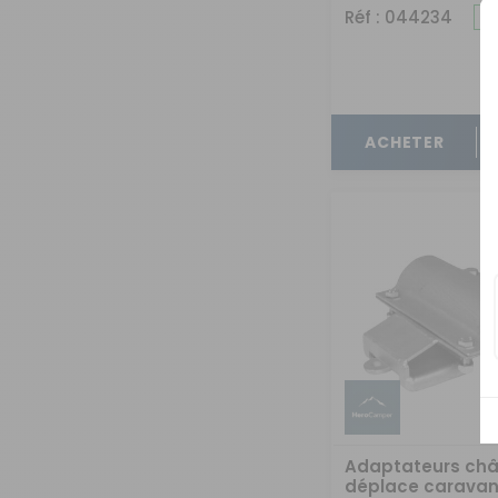
Réf : 044234
ACHETER
Adaptateurs châ
déplace carava