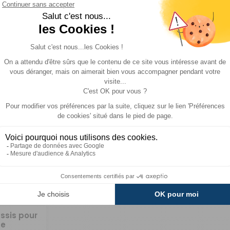
Réf : 044232
Réf : 04
EN STOCK
EN STOCK
(3)
3 629 €
222 €
ACHETER
ACHE
ssis pour
ne