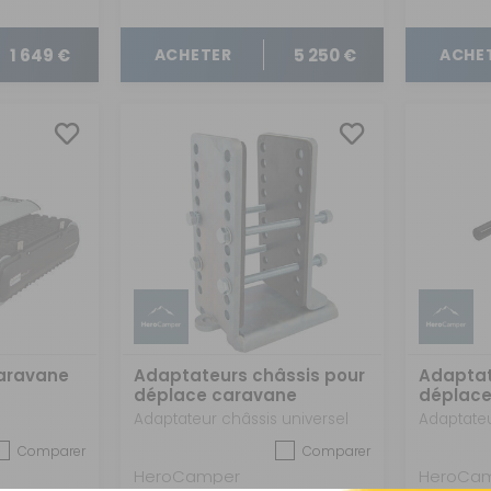
1 649 €
5 250 €
ACHETER
ACHE
aravane
Adaptateurs châssis pour
Adaptat
déplace caravane
déplace
Camper Trolley
Camper 
Adaptateur châssis universel
Adaptateu
Comparer
Comparer
HeroCamper
HeroCa