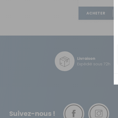
OUVERTURE - RIDEAUX -
MOUSTIQUAIRES
ACHETER
ISOLATION - PROTECTION
SÉCURITÉ
CONFORT CABINE
RANGEMENT
MARCHEPIEDS - QUINCAILLERIE
Livraison
Expédié sous 72h
GUIDES - SPORT - JEUX - ANIMAUX
Suivez-nous !