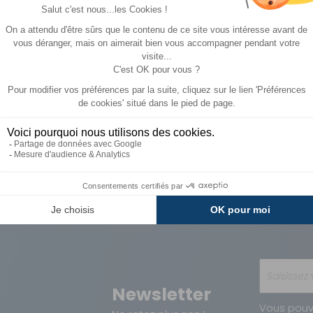
A partir de :
CHOISIR LE
790 €
117 €
MODÈLE
Paiements
Avantages
Sécurisés
Carte de fidélit
Newsletter
Vous pouv