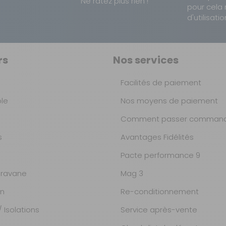
Ne ratez plus rien !
pour cela 
d'utilisatio
rs
Nos services
Facilités de paiement
ble
Nos moyens de paiement
Comment passer command
s
Avantages Fidélités
Pacte performance 9
ravane
Mag 3
on
Re-conditionnement
 Isolations
Service après-vente